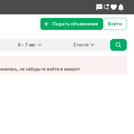
Подать объявление
Войти
6 – 7 авг.
2 гостя
Куда хотите поехать?
Гости
Заезд
Выезд
6 авг.
7 авг.
2 взрослых
нилась, не забудьте войти в аккаунт