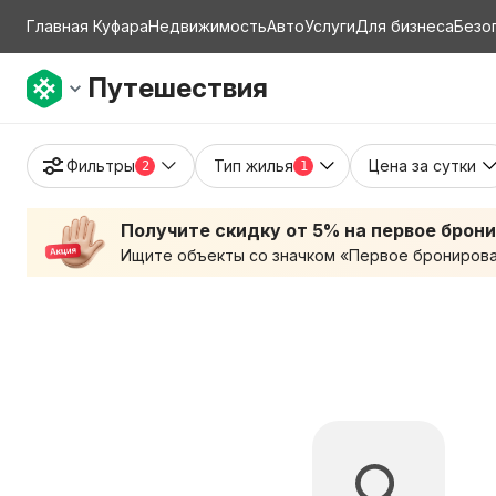
Главная Куфара
Недвижимость
Авто
Услуги
Для бизнеса
Безо
Путешествия
Фильтры
Тип жилья
Цена за сутки
2
1
Получите скидку от 5% на первое брон
Ищите объекты со значком «Первое бронирован