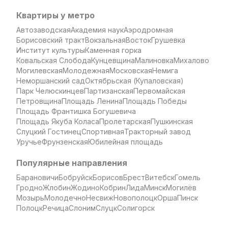
Квартиры у метро
Автозаводская
Академия наук
Аэродромная
Борисовский тракт
Вокзальная
Восток
Грушевка
Институт культуры
Каменная горка
Ковальская Слобода
Кунцевщина
Малиновка
Михалово
Могилевская
Молодежная
Московская
Немига
Неморшанский сад
Октябрьская (Купаловская)
Парк Челюскинцев
Партизанская
Первомайская
Петровщина
Площадь Ленина
Площадь Победы
Площадь Франтишка Богушевича
Площадь Якуба Коласа
Пролетарская
Пушкинская
Слуцкий Гостинец
Спортивная
Тракторный завод
Уручье
Фрунзенская
Юбилейная площадь
Популярные направления
Барановичи
Бобруйск
Борисов
Брест
Витебск
Гомель
Гродно
Жлобин
Жодино
Кобрин
Лида
Минск
Могилёв
Мозырь
Молодечно
Несвиж
Новополоцк
Орша
Пинск
Полоцк
Речица
Слоним
Слуцк
Солигорск