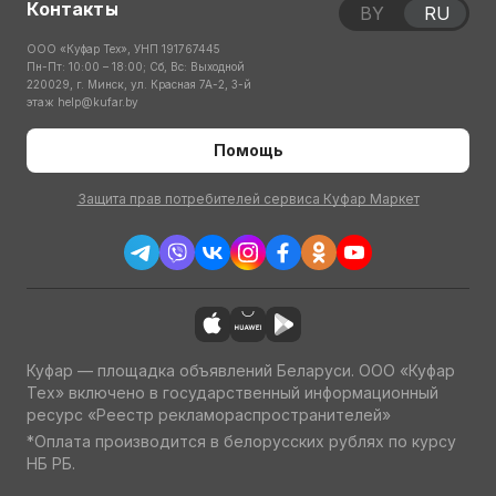
Контакты
BY
RU
ООО «Куфар Тех», УНП 191767445
Пн-Пт: 10:00 – 18:00; Сб, Вс: Выходной
220029, г. Минск, ул. Красная 7А-2, 3-й
этаж
help@kufar.by
Помощь
Защита прав потребителей сервиса Куфар Маркет
Куфар — площадка объявлений Беларуси. ООО «Куфар
Тех» включено в государственный информационный
ресурс «Реестр рекламораспространителей»
*Оплата производится в белорусских рублях по курсу
НБ РБ.