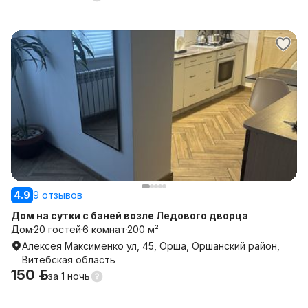
4.9
9 отзывов
Дом на сутки с баней возле Ледового дворца
Дом
20 гостей
6 комнат
200 м²
Алексея Максименко ул, 45, Орша, Оршанский район,
Витебская область
150 р.
за
1 ночь