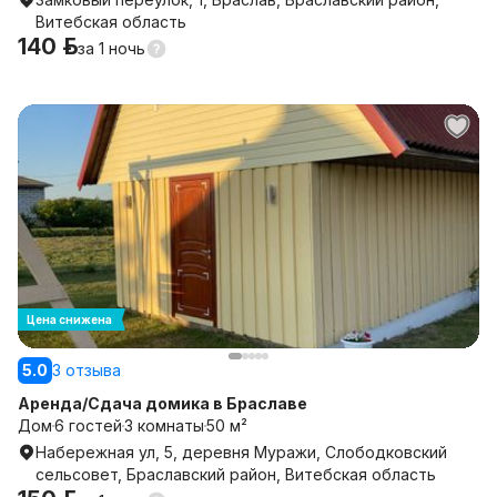
Витебская область
140 р.
за
1 ночь
Цена снижена
5.0
3 отзыва
Аренда/Сдача домика в Браславе
Дом
6 гостей
3 комнаты
50 м²
Набережная ул, 5, деревня Муражи, Слободковский
сельсовет, Браславский район, Витебская область