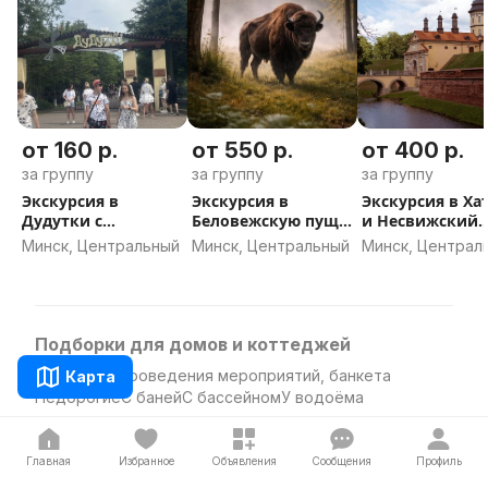
от 160 р.
от 550 р.
от 400 р.
за группу
за группу
за группу
Экскурсия в
Экскурсия в
Экскурсия в Ха
Дудутки с
Беловежскую пущу
и Несвижский
трансфером из
с трансфером из
замок с
Минск, Центральный
Минск, Центральный
Минск, Централ
Минска
Минска
трансфером из
Минска
Подборки для домов и коттеджей
В лесу
Для проведения мероприятий, банкета
Карта
Недорогие
С баней
С бассейном
У водоёма
Популярные направления
Главная
Избранное
Объявления
Сообщения
Профиль
Барановичи
Бобруйск
Борисов
Брест
Витебск
Гомель