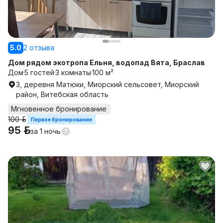
5.0
2 отзыва
Дом рядом экотропа Ельня, водопад Вята, Браслав
Дом
5 гостей
3 комнаты
100 м²
3, деревня Матюки, Миорский сельсовет, Миорский
район, Витебская область
Мгновенное бронирование
100 р.
Первое бронирование
95 р.
за
1 ночь