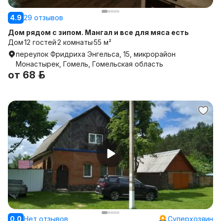
4.9
29 отзывов
Дом рядом с зипом. Мангал и все для мяса есть
Дом
12 гостей
2 комнаты
55 м²
переулок Фридриха Энгельса, 15, микрорайон
Монастырек, Гомель, Гомельская область
от
68 р.
0.0
Нет отзывов
Суперхозяин