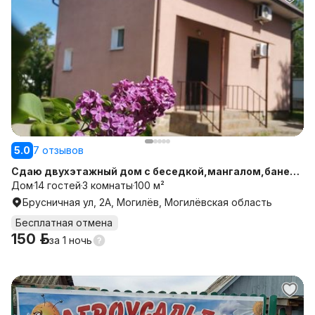
5.0
7 отзывов
Сдаю двухэтажный дом с беседкой,мангалом,баней ,
отдельной прилегающей территорией и парковкой
Дом
14 гостей
3 комнаты
100 м²
Брусничная ул, 2А, Могилёв, Могилёвская область
Бесплатная отмена
150 р.
за
1 ночь