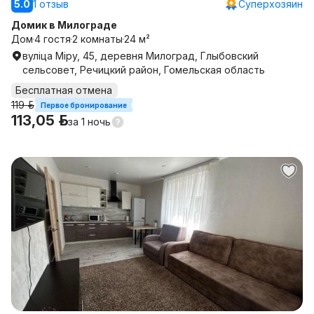
5.0
1 отзыв
Суперхозяин
Домик в Милограде
Дом
4 гостя
2 комнаты
24 м²
вуліца Міру, 45, деревня Милоград, Глыбовский
сельсовет, Речицкий район, Гомельская область
Бесплатная отмена
119 р.
Первое бронирование
113,05 р.
за
1 ночь