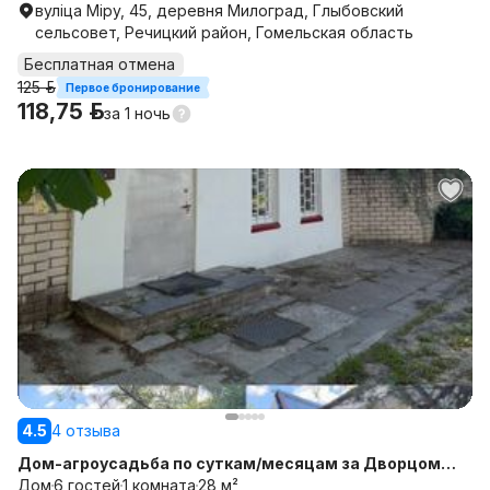
вуліца Міру, 45, деревня Милоград, Глыбовский
сельсовет, Речицкий район, Гомельская область
Бесплатная отмена
125 р.
Первое бронирование
118,75 р.
за
1 ночь
4.5
4 отзыва
Дом-агроусадьба по суткам/месяцам за Дворцом
гимнастики
Дом
6 гостей
1 комната
28 м²