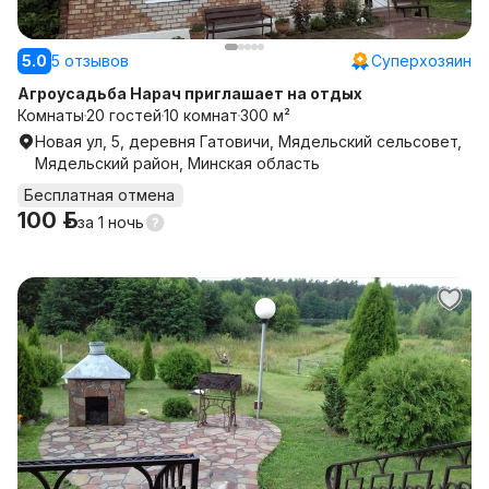
5.0
5 отзывов
Суперхозяин
Агроусадьба Нарач приглашает на отдых
Комнаты
20 гостей
10 комнат
300 м²
Новая ул, 5, деревня Гатовичи, Мядельский сельсовет,
Мядельский район, Минская область
Бесплатная отмена
100 р.
за
1 ночь