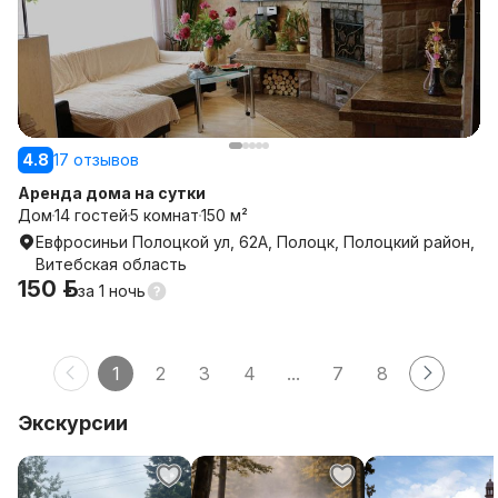
4.8
17 отзывов
Аренда дома на сутки
Дом
14 гостей
5 комнат
150 м²
Евфросиньи Полоцкой ул, 62А, Полоцк, Полоцкий район,
Витебская область
150 р.
за
1 ночь
1
2
3
4
...
7
8
Экскурсии