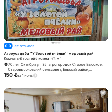
0.0
Нет отзывов
Агроусадьба ''У Золотой пчёлки'' медовый рай.
Комнаты
8 гостей
5 комнат
74 м²
70 лет Октября ул, 35, агрогородок Старое Высокое,
Старовысоковский сельсовет, Ельский район,
150 р.
Гомельская область
за
1 ночь