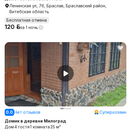
Ленинская ул, 76, Браслав, Браславский район,
Витебская область
Бесплатная отмена
120 р.
за
1 ночь
0.0
Нет отзывов
Суперхозяин
Домик в деревне Милоград
Дом
4 гостя
1 комната
25 м²