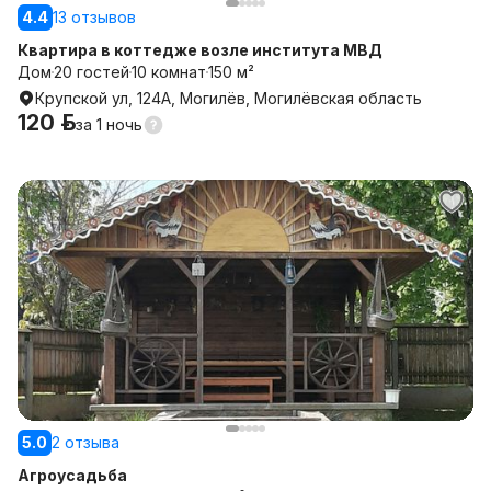
4.4
13 отзывов
Квартира в коттедже возле института МВД
Дом
20 гостей
10 комнат
150 м²
Крупской ул, 124А, Могилёв, Могилёвская область
120 р.
за
1 ночь
5.0
2 отзыва
Агроусадьба