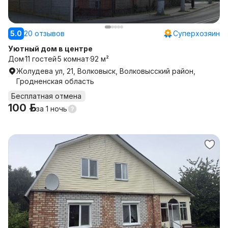
5.0
20 отзывов
Суперхозяин
Уютный дом в центре
Дом
11 гостей
5 комнат
92 м²
Жолудева ул, 21, Волковыск, Волковысский район,
Гродненская область
Бесплатная отмена
100 р.
за
1 ночь