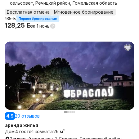
сельсовет, Речицкий район, Гомельская область
Бесплатная отмена
Мгновенное бронирование
135 р.
Первое бронирование
128,25 р.
за
1 ночь
4.9
20 отзывов
аренда жилья
Дом
4 гостя
1 комната
26 м²
Замковый переулок, 1, Браслав, Браславский район,