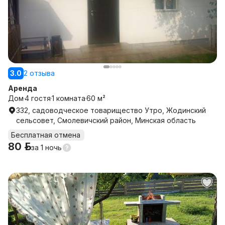
3.0
2 отзыва
Аренда
Дом
4 гостя
1 комната
60 м²
332, садоводческое товарищество Утро, Жодинский
сельсовет, Смолевичский район, Минская область
Бесплатная отмена
80 р.
за
1 ночь