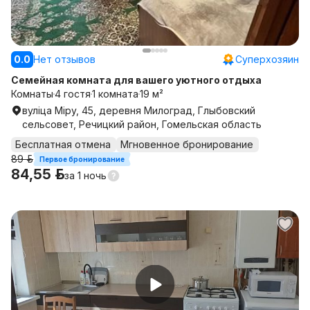
0.0
Нет отзывов
Суперхозяин
Семейная комната для вашего уютного отдыха
Комнаты
4 гостя
1 комната
19 м²
вуліца Міру, 45, деревня Милоград, Глыбовский
сельсовет, Речицкий район, Гомельская область
Бесплатная отмена
Мгновенное бронирование
89 р.
Первое бронирование
84,55 р.
за
1 ночь