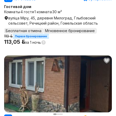
Гостевой дом
Комнаты
4 гостя
1 комната
30 м²
вуліца Міру, 45, деревня Милоград, Глыбовский
сельсовет, Речицкий район, Гомельская область
Бесплатная отмена
Мгновенное бронирование
119 р.
Первое бронирование
113,05 р.
за
1 ночь