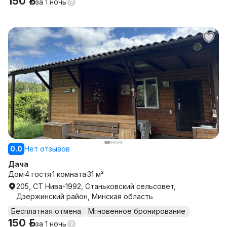
150 р.
за
1 ночь
0.0
Нет отзывов
Дача
Дом
4 гостя
1 комната
31 м²
205, СТ Нива-1992, Станьковский сельсовет,
Дзержинский район, Минская область
Бесплатная отмена
Мгновенное бронирование
150 р.
за
1 ночь