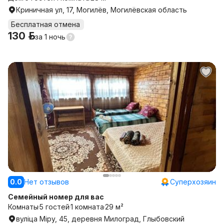
Криничная ул, 17, Могилёв, Могилёвская область
Бесплатная отмена
130 р.
за
1 ночь
0.0
Нет отзывов
Суперхозяин
Семейный номер для вас
Комнаты
5 гостей
1 комната
29 м²
вуліца Міру, 45, деревня Милоград, Глыбовский