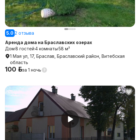
5.0
2 отзыва
Аренда дома на Браславских озерах
Дом
8 гостей
4 комнаты
58 м²
1 Мая ул, 17, Браслав, Браславский район, Витебская
область
100 р.
за
1 ночь