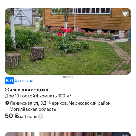
5.0
4 отзыва
Жилье для отдыха
Дом
10 гостей
4 комнаты
100 м²
Ленинская ул, 3Д, Чериков, Чериковский район,
Могилёвская область
50 р.
за
1 ночь