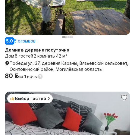
5.0
5 отзывов
Домик в деревне посуточно
Дом
8 гостей
2 комнаты
42 м²
Победы ул, 37, деревня Караны, Вязьевский сельсовет,
Осиповичский район, Могилёвская область
80 р.
за
1 ночь
Выбор гостей