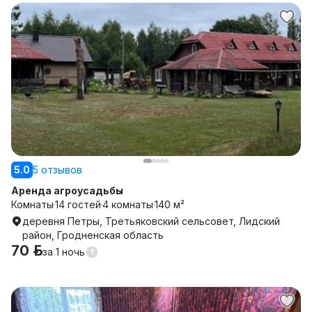
5.0
5 отзывов
Аренда агроусадьбы
Комнаты
14 гостей
4 комнаты
140 м²
деревня Петры, Третьяковский сельсовет, Лидский
район, Гродненская область
70 р.
за
1 ночь