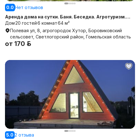
0.0
Нет отзывов
Аренда дома на сутки. Баня. Беседка. Агротуризм.
Светлогорск
Дом
20 гостей
6 комнат
64 м²
Полевая ул, 8, агрогородок Хутор, Боровиковский
сельсовет, Светлогорский район, Гомельская область
от
170 р.
5.0
2 отзыва