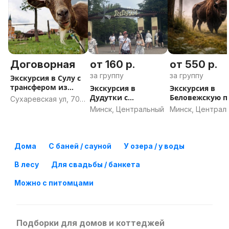
Договорная
от 160 р.
от 550 р.
за группу
за группу
Экскурсия в Сулу с
трансфером из
Экскурсия в
Экскурсия в
Минска
Дудутки с
Беловежскую 
Сухаревская ул, 70,
трансфером из
с трансфером и
Минск
Минск, Центральный
Минск, Централ
Минска
Минска
Дома
С баней / сауной
У озера / у воды
В лесу
Для свадьбы / банкета
Можно с питомцами
Подборки для домов и коттеджей