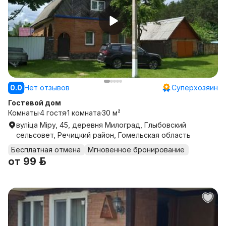
0.0
Нет отзывов
Суперхозяин
Гостевой дом
Комнаты
4 гостя
1 комната
30 м²
вуліца Міру, 45, деревня Милоград, Глыбовский
сельсовет, Речицкий район, Гомельская область
Бесплатная отмена
Мгновенное бронирование
от
99 р.