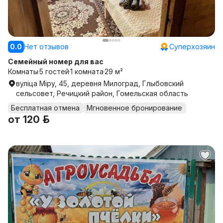
0.0
Нет отзывов
Суперхозяин
Семейный номер для вас
Комнаты
5 гостей
1 комната
29 м²
вуліца Міру, 45, деревня Милоград, Глыбовский
сельсовет, Речицкий район, Гомельская область
Бесплатная отмена
Мгновенное бронирование
от
120 р.