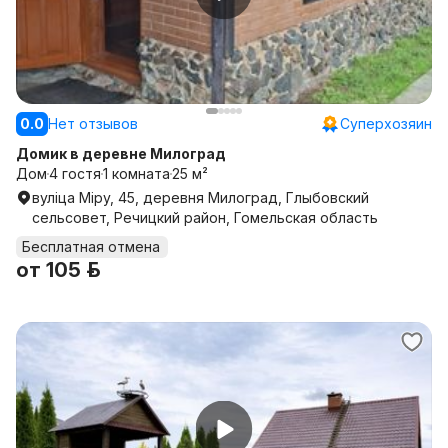
0.0
Нет отзывов
Суперхозяин
Домик в деревне Милоград
Дом
4 гостя
1 комната
25 м²
вуліца Міру, 45, деревня Милоград, Глыбовский
сельсовет, Речицкий район, Гомельская область
Бесплатная отмена
от
105 р.