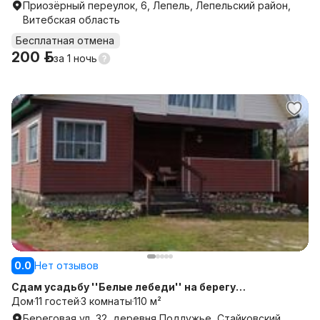
Приозёрный переулок, 6, Лепель, Лепельский район,
Витебская область
Бесплатная отмена
200 р.
за
1 ночь
0.0
Нет отзывов
Сдам усадьбу ''Белые лебеди'' на берегу
Дом
11 гостей
3 комнаты
110 м²
Чигиринского водохранилища т. от 200 руб. сутки за дом
Береговая ул, 32, деревня Подлужье, Стайковский