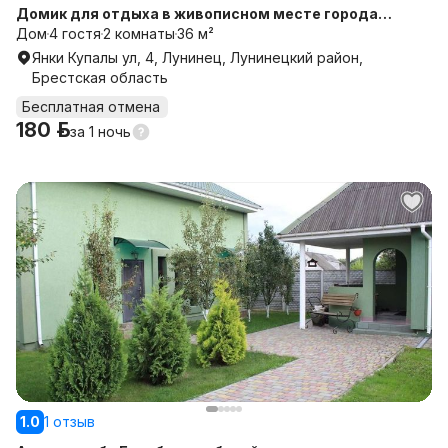
Домик для отдыха в живописном месте города
Лунинца, # A-frame
Дом
4 гостя
2 комнаты
36 м²
Янки Купалы ул, 4, Лунинец, Лунинецкий район,
Брестская область
Бесплатная отмена
180 р.
за
1 ночь
1.0
1 отзыв