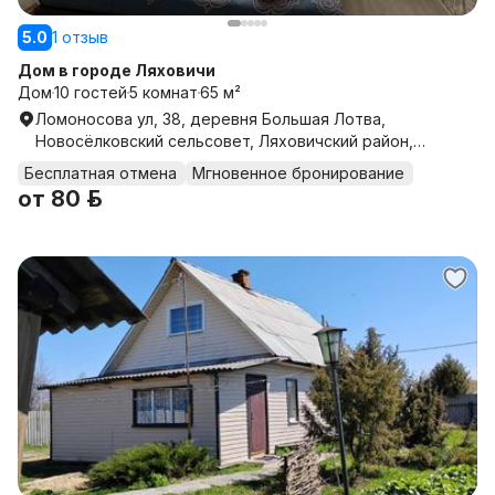
5.0
1 отзыв
Дом в городе Ляховичи
Дом
10 гостей
5 комнат
65 м²
Ломоносова ул, 38, деревня Большая Лотва,
Новосёлковский сельсовет, Ляховичский район,
Брестская область
Бесплатная отмена
Мгновенное бронирование
от
80 р.