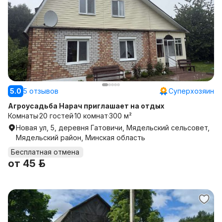
5.0
5 отзывов
Суперхозяин
Агроусадьба Нарач приглашает на отдых
Комнаты
20 гостей
10 комнат
300 м²
Новая ул, 5, деревня Гатовичи, Мядельский сельсовет,
Мядельский район, Минская область
Бесплатная отмена
от
45 р.