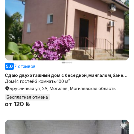
5.0
7 отзывов
Сдаю двухэтажный дом с беседкой,мангалом,баней ,
отдельной прилегающей территорией и парковкой
Дом
14 гостей
3 комнаты
100 м²
Брусничная ул, 2А, Могилёв, Могилёвская область
Бесплатная отмена
от
120 р.