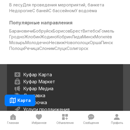
В лесу
Для проведения мероприятий, банкета
Недорогие
С баней
С бассейном
У водоёма
Популярные направления
Барановичи
Бобруйск
Борисов
Брест
Витебск
Гомель
Гродно
Жлобин
Жодино
Кобрин
Лида
Минск
Могилёв
Мозырь
Молодечно
Несвиж
Новополоцк
Орша
Пинск
Полоцк
Речица
Слоним
Слуцк
Солигорск
Куфар Карта
Куфар Маркет
Куфар Медиа
Доставка
Карта
Рассрочка
Услуги продвижения
Главная
Избранное
Объявления
Сообщения
Профиль