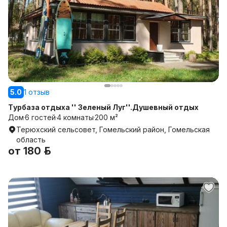
5.0
1 отзыв
Турбаза отдыха '' Зеленый Луг''.Душевный отдых
Дом
6 гостей
4 комнаты
200 м²
Терюхский сельсовет, Гомельский район, Гомельская
область
от
180 р.