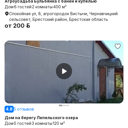
Агроусадьба Бульбянка с баней и купелью
Дом
6 гостей
2 комнаты
400 м²
Спокойная ул, 8, агрогородок Вистычи, Чернавчицкий
сельсовет, Брестский район, Брестская область
от
200 р.
4.8
5 отзывов
Дом на берегу Лепельского озера
Дом
5 гостей
3 комнаты
120 м²