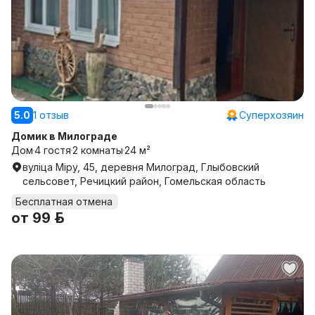
5.0
1 отзыв
Суперхозяин
Домик в Милограде
Дом
4 гостя
2 комнаты
24 м²
вуліца Міру, 45, деревня Милоград, Глыбовский
сельсовет, Речицкий район, Гомельская область
Бесплатная отмена
от
99 р.