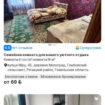
0.0
Нет отзывов
Суперхозяин
Семейная комната для вашего уютного отдыха
Комнаты
4 гостя
1 комната
19 м²
вуліца Міру, 45, деревня Милоград, Глыбовский
сельсовет, Речицкий район, Гомельская область
Бесплатная отмена
Мгновенное бронирование
от
69 р.