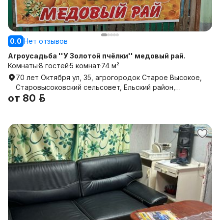
0.0
Нет отзывов
Агроусадьба ''У Золотой пчёлки'' медовый рай.
Комнаты
8 гостей
5 комнат
74 м²
70 лет Октября ул, 35, агрогородок Старое Высокое,
Старовысоковский сельсовет, Ельский район,
от
80 р.
Гомельская область