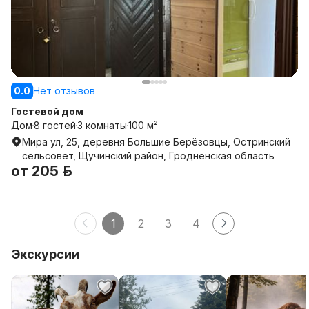
0.0
Нет отзывов
Гостевой дом
Дом
8 гостей
3 комнаты
100 м²
Мира ул, 25, деревня Большие Берёзовцы, Остринский
сельсовет, Щучинский район, Гродненская область
от
205 р.
1
2
3
4
Экскурсии