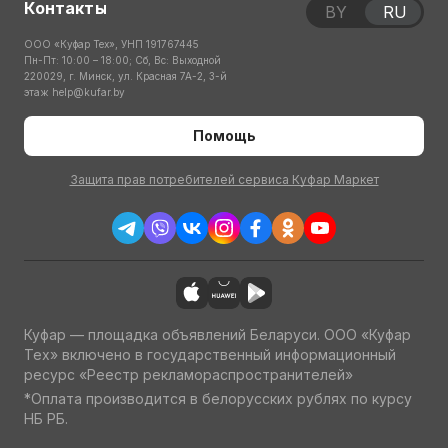
Контакты
BY
RU
ООО «Куфар Тех», УНП 191767445
Пн-Пт: 10:00 – 18:00; Сб, Вс: Выходной
220029, г. Минск, ул. Красная 7А-2, 3-й
этаж
help@kufar.by
Помощь
Защита прав потребителей сервиса Куфар Маркет
Куфар — площадка объявлений Беларуси. ООО «Куфар
Тех» включено в государственный информационный
ресурс «Реестр рекламораспространителей»
*Оплата производится в белорусских рублях по курсу
НБ РБ.