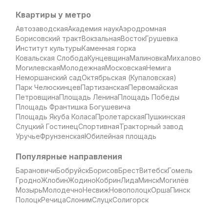
Квартиры у метро
Автозаводская
Академия наук
Аэродромная
Борисовский тракт
Вокзальная
Восток
Грушевка
Институт культуры
Каменная горка
Ковальская Слобода
Кунцевщина
Малиновка
Михалово
Могилевская
Молодежная
Московская
Немига
Неморшанский сад
Октябрьская (Купаловская)
Парк Челюскинцев
Партизанская
Первомайская
Петровщина
Площадь Ленина
Площадь Победы
Площадь Франтишка Богушевича
Площадь Якуба Коласа
Пролетарская
Пушкинская
Слуцкий Гостинец
Спортивная
Тракторный завод
Уручье
Фрунзенская
Юбилейная площадь
Популярные направления
Барановичи
Бобруйск
Борисов
Брест
Витебск
Гомель
Гродно
Жлобин
Жодино
Кобрин
Лида
Минск
Могилёв
Мозырь
Молодечно
Несвиж
Новополоцк
Орша
Пинск
Полоцк
Речица
Слоним
Слуцк
Солигорск