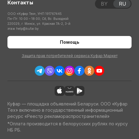
Контакты
BY
RU
ООО «Куфар Тех», УНП 191767445
Пн-Пт: 10:00 – 18:00; Сб, Вс: Выходной
220029, г. Минск, ул. Красная 7А-2, 3-й
этаж
help@kufar.by
Помощь
Защита прав потребителей сервиса Куфар Маркет
Куфар — площадка объявлений Беларуси. ООО «Куфар
Тех» включено в государственный информационный
ресурс «Реестр рекламораспространителей»
*Оплата производится в белорусских рублях по курсу
НБ РБ.