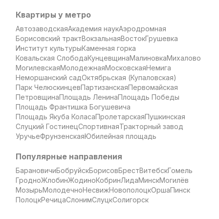
Квартиры у метро
Автозаводская
Академия наук
Аэродромная
Борисовский тракт
Вокзальная
Восток
Грушевка
Институт культуры
Каменная горка
Ковальская Слобода
Кунцевщина
Малиновка
Михалово
Могилевская
Молодежная
Московская
Немига
Неморшанский сад
Октябрьская (Купаловская)
Парк Челюскинцев
Партизанская
Первомайская
Петровщина
Площадь Ленина
Площадь Победы
Площадь Франтишка Богушевича
Площадь Якуба Коласа
Пролетарская
Пушкинская
Слуцкий Гостинец
Спортивная
Тракторный завод
Уручье
Фрунзенская
Юбилейная площадь
Популярные направления
Барановичи
Бобруйск
Борисов
Брест
Витебск
Гомель
Гродно
Жлобин
Жодино
Кобрин
Лида
Минск
Могилёв
Мозырь
Молодечно
Несвиж
Новополоцк
Орша
Пинск
Полоцк
Речица
Слоним
Слуцк
Солигорск