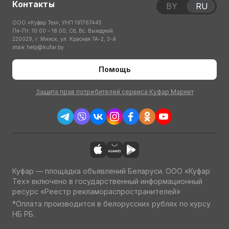
Контакты
BY
RU
ООО «Куфар Тех», УНП 191767445
Пн-Пт: 10:00 – 18:00; Сб, Вс: Выходной
220029, г. Минск, ул. Красная 7А-2, 3-й
этаж
help@kufar.by
Помощь
Защита прав потребителей сервиса Куфар Маркет
Куфар — площадка объявлений Беларуси. ООО «Куфар
Тех» включено в государственный информационный
ресурс «Реестр рекламораспространителей»
*Оплата производится в белорусских рублях по курсу
НБ РБ.