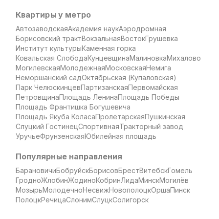
Квартиры у метро
Автозаводская
Академия наук
Аэродромная
Борисовский тракт
Вокзальная
Восток
Грушевка
Институт культуры
Каменная горка
Ковальская Слобода
Кунцевщина
Малиновка
Михалово
Могилевская
Молодежная
Московская
Немига
Неморшанский сад
Октябрьская (Купаловская)
Парк Челюскинцев
Партизанская
Первомайская
Петровщина
Площадь Ленина
Площадь Победы
Площадь Франтишка Богушевича
Площадь Якуба Коласа
Пролетарская
Пушкинская
Слуцкий Гостинец
Спортивная
Тракторный завод
Уручье
Фрунзенская
Юбилейная площадь
Популярные направления
Барановичи
Бобруйск
Борисов
Брест
Витебск
Гомель
Гродно
Жлобин
Жодино
Кобрин
Лида
Минск
Могилёв
Мозырь
Молодечно
Несвиж
Новополоцк
Орша
Пинск
Полоцк
Речица
Слоним
Слуцк
Солигорск