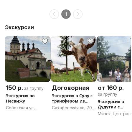
1
Экскурсии
150 р.
Договорная
от 160 р.
за группу
за группу
Экскурсия по
Экскурсия в Сулу с
Несвижу
трансфером из
Экскурсия в
Минска
Дудутки с
Советская ул,
Сухаревская ул, 70,
трансфером из
Несвиж, Несвижский
Минск
Минск, Централ
Минска
район, Минская
область