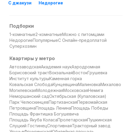
С джакузи
Недорогие
Подборки
1-комнатные
2-комнатные
Можно с питомцами
Недорогие
Популярные
С Онлайн-предоплатой
Суперхозяин
Квартиры у метро
Автозаводская
Академия наук
Аэродромная
Борисовский тракт
Вокзальная
Восток
Грушевка
Институт культуры
Каменная горка
Ковальская Слобода
Кунцевщина
Малиновка
Михалово
Могилевская
Молодежная
Московская
Немига
Неморшанский сад
Октябрьская (Купаловская)
Парк Челюскинцев
Партизанская
Первомайская
Петровщина
Площадь Ленина
Площадь Победы
Площадь Франтишка Богушевича
Площадь Якуба Коласа
Пролетарская
Пушкинская
Слуцкий Гостинец
Спортивная
Тракторный завод
Уручье
Фрунзенская
Юбилейная площадь