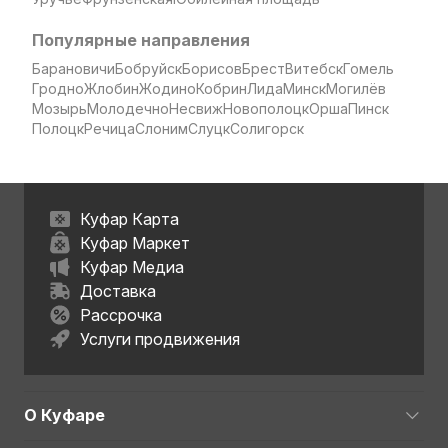
Популярные направления
Барановичи
Бобруйск
Борисов
Брест
Витебск
Гомель
Гродно
Жлобин
Жодино
Кобрин
Лида
Минск
Могилёв
Мозырь
Молодечно
Несвиж
Новополоцк
Орша
Пинск
Полоцк
Речица
Слоним
Слуцк
Солигорск
Куфар Карта
Куфар Маркет
Куфар Медиа
Доставка
Рассрочка
Услуги продвижения
О Куфаре