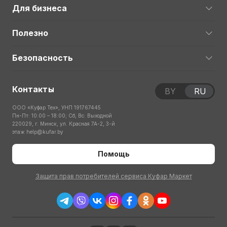
Для бизнеса
Полезно
Безопасность
Контакты
BY
RU
ООО «Куфар Тех», УНП 191767445
Пн-Пт: 10:00 – 18:00; Сб, Вс: Выходной
220029, г. Минск, ул. Красная 7А-2, 3-й
этаж
help@kufar.by
Помощь
Защита прав потребителей сервиса Куфар Маркет