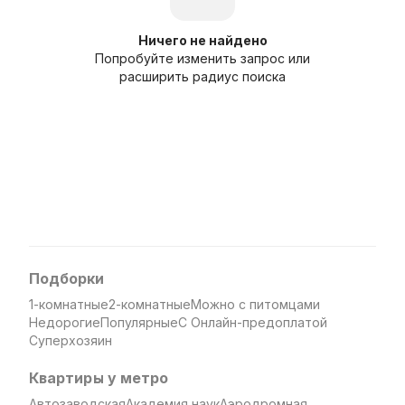
Ничего не найдено
Попробуйте изменить запрос или
расширить радиус поиска
Подборки
1-комнатные
2-комнатные
Можно с питомцами
Недорогие
Популярные
С Онлайн-предоплатой
Суперхозяин
Квартиры у метро
Автозаводская
Академия наук
Аэродромная