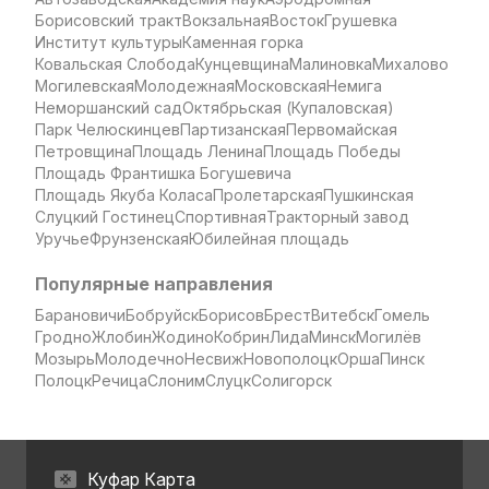
Борисовский тракт
Вокзальная
Восток
Грушевка
Институт культуры
Каменная горка
Ковальская Слобода
Кунцевщина
Малиновка
Михалово
Могилевская
Молодежная
Московская
Немига
Неморшанский сад
Октябрьская (Купаловская)
Парк Челюскинцев
Партизанская
Первомайская
Петровщина
Площадь Ленина
Площадь Победы
Площадь Франтишка Богушевича
Площадь Якуба Коласа
Пролетарская
Пушкинская
Слуцкий Гостинец
Спортивная
Тракторный завод
Уручье
Фрунзенская
Юбилейная площадь
Популярные направления
Барановичи
Бобруйск
Борисов
Брест
Витебск
Гомель
Гродно
Жлобин
Жодино
Кобрин
Лида
Минск
Могилёв
Мозырь
Молодечно
Несвиж
Новополоцк
Орша
Пинск
Полоцк
Речица
Слоним
Слуцк
Солигорск
Куфар Карта