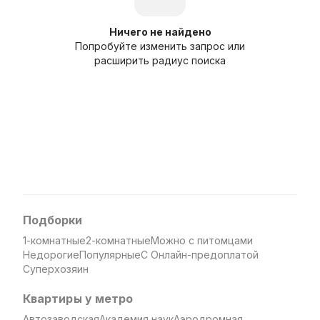
Ничего не найдено
Попробуйте изменить запрос или
расширить радиус поиска
Подборки
1-комнатные
2-комнатные
Можно с питомцами
Недорогие
Популярные
С Онлайн-предоплатой
Суперхозяин
Квартиры у метро
Автозаводская
Академия наук
Аэродромная