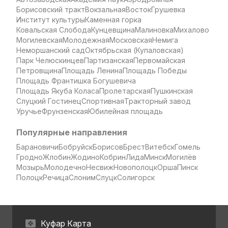
Борисовский тракт
Вокзальная
Восток
Грушевка
Институт культуры
Каменная горка
Ковальская Слобода
Кунцевщина
Малиновка
Михалово
Могилевская
Молодежная
Московская
Немига
Неморшанский сад
Октябрьская (Купаловская)
Парк Челюскинцев
Партизанская
Первомайская
Петровщина
Площадь Ленина
Площадь Победы
Площадь Франтишка Богушевича
Площадь Якуба Коласа
Пролетарская
Пушкинская
Слуцкий Гостинец
Спортивная
Тракторный завод
Уручье
Фрунзенская
Юбилейная площадь
Популярные направления
Барановичи
Бобруйск
Борисов
Брест
Витебск
Гомель
Гродно
Жлобин
Жодино
Кобрин
Лида
Минск
Могилёв
Мозырь
Молодечно
Несвиж
Новополоцк
Орша
Пинск
Полоцк
Речица
Слоним
Слуцк
Солигорск
Куфар Карта