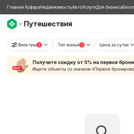
Главная Куфара
Недвижимость
Авто
Услуги
Для бизнеса
Безо
Путешествия
Фильтры
Тип жилья
Цена за сутки
2
1
Получите скидку от 5% на первое брон
Ищите объекты со значком «Первое бронирован