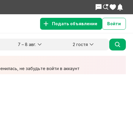
Подать объявление
Войти
7 – 8 авг.
2 гостя
Куда хотите поехать?
Гости
Заезд
Выезд
7 авг.
8 авг.
2 взрослых
нилась, не забудьте войти в аккаунт