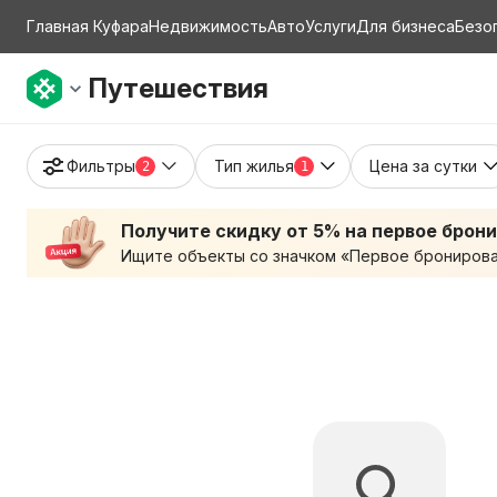
Главная Куфара
Недвижимость
Авто
Услуги
Для бизнеса
Безо
Путешествия
Фильтры
Тип жилья
Цена за сутки
2
1
Получите скидку от 5% на первое брон
Ищите объекты со значком «Первое бронирован