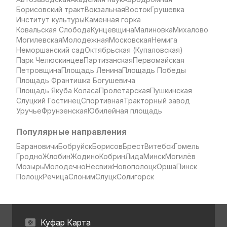
Борисовский тракт
Вокзальная
Восток
Грушевка
Институт культуры
Каменная горка
Ковальская Слобода
Кунцевщина
Малиновка
Михалово
Могилевская
Молодежная
Московская
Немига
Неморшанский сад
Октябрьская (Купаловская)
Парк Челюскинцев
Партизанская
Первомайская
Петровщина
Площадь Ленина
Площадь Победы
Площадь Франтишка Богушевича
Площадь Якуба Коласа
Пролетарская
Пушкинская
Слуцкий Гостинец
Спортивная
Тракторный завод
Уручье
Фрунзенская
Юбилейная площадь
Популярные направления
Барановичи
Бобруйск
Борисов
Брест
Витебск
Гомель
Гродно
Жлобин
Жодино
Кобрин
Лида
Минск
Могилёв
Мозырь
Молодечно
Несвиж
Новополоцк
Орша
Пинск
Полоцк
Речица
Слоним
Слуцк
Солигорск
Куфар Карта