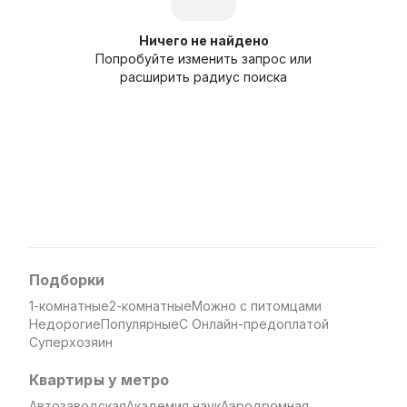
Ничего не найдено
Попробуйте изменить запрос или
расширить радиус поиска
Подборки
1-комнатные
2-комнатные
Можно с питомцами
Недорогие
Популярные
С Онлайн-предоплатой
Суперхозяин
Квартиры у метро
Автозаводская
Академия наук
Аэродромная