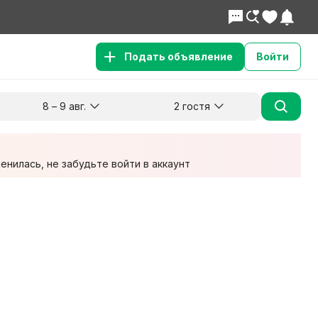
Подать объявление
Войти
8 – 9 авг.
2 гостя
Куда хотите поехать?
Гости
Заезд
Выезд
8 авг.
9 авг.
2 взрослых
нилась, не забудьте войти в аккаунт