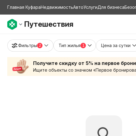
Главная Куфара
Недвижимость
Авто
Услуги
Для бизнеса
Безо
Путешествия
Фильтры
Тип жилья
Цена за сутки
2
1
Получите скидку от 5% на первое брон
Ищите объекты со значком «Первое бронирован