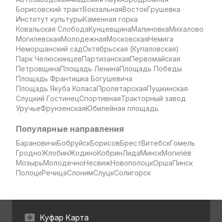
Борисовский тракт
Вокзальная
Восток
Грушевка
Институт культуры
Каменная горка
Ковальская Слобода
Кунцевщина
Малиновка
Михалово
Могилевская
Молодежная
Московская
Немига
Неморшанский сад
Октябрьская (Купаловская)
Парк Челюскинцев
Партизанская
Первомайская
Петровщина
Площадь Ленина
Площадь Победы
Площадь Франтишка Богушевича
Площадь Якуба Коласа
Пролетарская
Пушкинская
Слуцкий Гостинец
Спортивная
Тракторный завод
Уручье
Фрунзенская
Юбилейная площадь
Популярные направления
Барановичи
Бобруйск
Борисов
Брест
Витебск
Гомель
Гродно
Жлобин
Жодино
Кобрин
Лида
Минск
Могилёв
Мозырь
Молодечно
Несвиж
Новополоцк
Орша
Пинск
Полоцк
Речица
Слоним
Слуцк
Солигорск
Куфар Карта