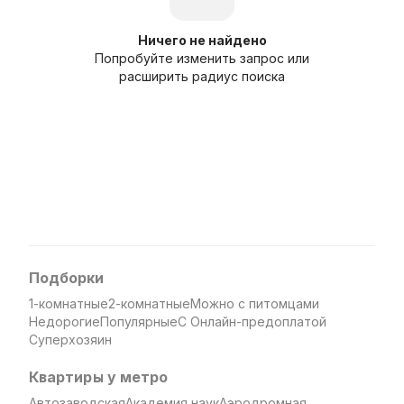
Ничего не найдено
Попробуйте изменить запрос или
расширить радиус поиска
Подборки
1-комнатные
2-комнатные
Можно с питомцами
Недорогие
Популярные
С Онлайн-предоплатой
Суперхозяин
Квартиры у метро
Автозаводская
Академия наук
Аэродромная