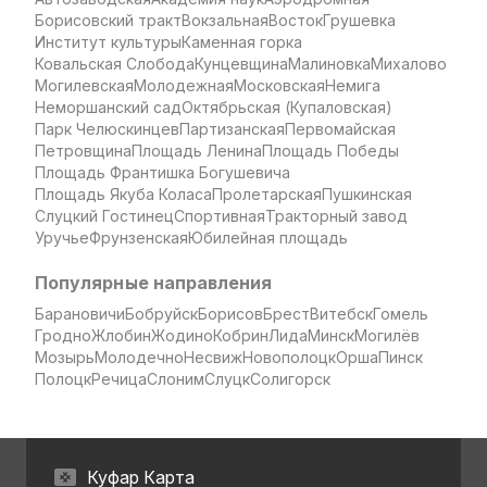
Борисовский тракт
Вокзальная
Восток
Грушевка
Институт культуры
Каменная горка
Ковальская Слобода
Кунцевщина
Малиновка
Михалово
Могилевская
Молодежная
Московская
Немига
Неморшанский сад
Октябрьская (Купаловская)
Парк Челюскинцев
Партизанская
Первомайская
Петровщина
Площадь Ленина
Площадь Победы
Площадь Франтишка Богушевича
Площадь Якуба Коласа
Пролетарская
Пушкинская
Слуцкий Гостинец
Спортивная
Тракторный завод
Уручье
Фрунзенская
Юбилейная площадь
Популярные направления
Барановичи
Бобруйск
Борисов
Брест
Витебск
Гомель
Гродно
Жлобин
Жодино
Кобрин
Лида
Минск
Могилёв
Мозырь
Молодечно
Несвиж
Новополоцк
Орша
Пинск
Полоцк
Речица
Слоним
Слуцк
Солигорск
Куфар Карта