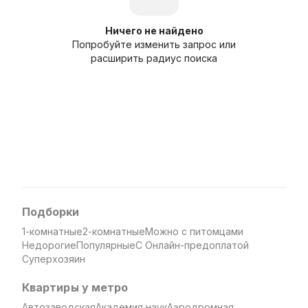
Ничего не найдено
Попробуйте изменить запрос или
расширить радиус поиска
Подборки
1-комнатные
2-комнатные
Можно с питомцами
Недорогие
Популярные
С Онлайн-предоплатой
Суперхозяин
Квартиры у метро
Автозаводская
Академия наук
Аэродромная