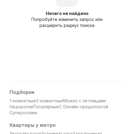
Ничего не найдено
Попробуйте изменить запрос или
расширить радиус поиска
Подборки
1-комнатные
2-комнатные
Можно с питомцами
Недорогие
Популярные
С Онлайн-предоплатой
Суперхозяин
Квартиры у метро
Автозаводская
Академия наук
Аэродромная