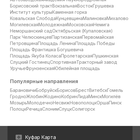
Борисовский тракт
Вокзальная
Восток
Грушевка
Институт культуры
Каменная горка
Ковальская Слобода
Кунцевщина
Малиновка
Михалово
Могилевская
Молодежная
Московская
Немига
Неморшанский сад
Октябрьская (Купаловская)
Парк Челюскинцев
Партизанская
Первомайская
Петровщина
Площадь Ленина
Площадь Победы
Площадь Франтишка Богушевича
Площадь Якуба Коласа
Пролетарская
Пушкинская
Слуцкий Гостинец
Спортивная
Тракторный завод
Уручье
Фрунзенская
Юбилейная площадь
Популярные направления
Барановичи
Бобруйск
Борисов
Брест
Витебск
Гомель
Гродно
Жлобин
Жодино
Кобрин
Лида
Минск
Могилёв
Мозырь
Молодечно
Несвиж
Новополоцк
Орша
Пинск
Полоцк
Речица
Слоним
Слуцк
Солигорск
Куфар Карта