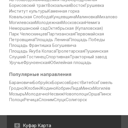
Борисовский тракт
Вокзальная
Восток
Грушевка
Институт культуры
Каменная горка
Ковальская Слобода
Кунцевщина
Малиновка
Михалово
Могилевская
Молодежная
Московская
Немига
Неморшанский сад
Октябрьская (Купаловская)
Парк Челюскинцев
Партизанская
Первомайская
Петровщина
Площадь Ленина
Площадь Победы
Площадь Франтишка Богушевича
Площадь Якуба Коласа
Пролетарская
Пушкинская
Слуцкий Гостинец
Спортивная
Тракторный завод
Уручье
Фрунзенская
Юбилейная площадь
Популярные направления
Барановичи
Бобруйск
Борисов
Брест
Витебск
Гомель
Гродно
Жлобин
Жодино
Кобрин
Лида
Минск
Могилёв
Мозырь
Молодечно
Несвиж
Новополоцк
Орша
Пинск
Полоцк
Речица
Слоним
Слуцк
Солигорск
Куфар Карта