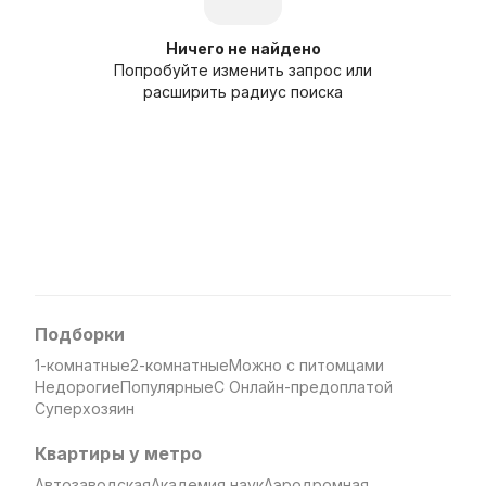
Ничего не найдено
Попробуйте изменить запрос или
расширить радиус поиска
Подборки
1-комнатные
2-комнатные
Можно с питомцами
Недорогие
Популярные
С Онлайн-предоплатой
Суперхозяин
Квартиры у метро
Автозаводская
Академия наук
Аэродромная