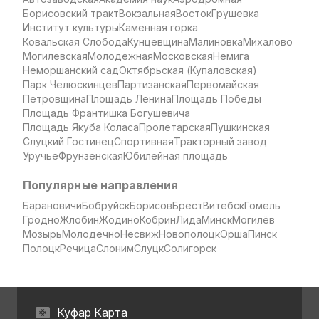
Борисовский тракт
Вокзальная
Восток
Грушевка
Институт культуры
Каменная горка
Ковальская Слобода
Кунцевщина
Малиновка
Михалово
Могилевская
Молодежная
Московская
Немига
Неморшанский сад
Октябрьская (Купаловская)
Парк Челюскинцев
Партизанская
Первомайская
Петровщина
Площадь Ленина
Площадь Победы
Площадь Франтишка Богушевича
Площадь Якуба Коласа
Пролетарская
Пушкинская
Слуцкий Гостинец
Спортивная
Тракторный завод
Уручье
Фрунзенская
Юбилейная площадь
Популярные направления
Барановичи
Бобруйск
Борисов
Брест
Витебск
Гомель
Гродно
Жлобин
Жодино
Кобрин
Лида
Минск
Могилёв
Мозырь
Молодечно
Несвиж
Новополоцк
Орша
Пинск
Полоцк
Речица
Слоним
Слуцк
Солигорск
Куфар Карта