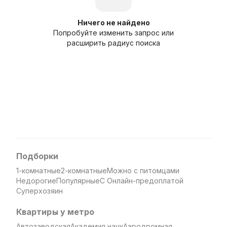
Ничего не найдено
Попробуйте изменить запрос или
расширить радиус поиска
Подборки
1-комнатные
2-комнатные
Можно с питомцами
Недорогие
Популярные
С Онлайн-предоплатой
Суперхозяин
Квартиры у метро
Автозаводская
Академия наук
Аэродромная