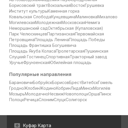
Борисовский тракт
Вокзальная
Восток
Грушевка
Институт культуры
Каменная горка
Ковальская Слобода
Кунцевщина
Малиновка
Михалово
Могилевская
Молодежная
Московская
Немига
Неморшанский сад
Октябрьская (Купаловская)
Парк Челюскинцев
Партизанская
Первомайская
Петровщина
Площадь Ленина
Площадь Победы
Площадь Франтишка Богушевича
Площадь Якуба Коласа
Пролетарская
Пушкинская
Слуцкий Гостинец
Спортивная
Тракторный завод
Уручье
Фрунзенская
Юбилейная площадь
Популярные направления
Барановичи
Бобруйск
Борисов
Брест
Витебск
Гомель
Гродно
Жлобин
Жодино
Кобрин
Лида
Минск
Могилёв
Мозырь
Молодечно
Несвиж
Новополоцк
Орша
Пинск
Полоцк
Речица
Слоним
Слуцк
Солигорск
Куфар Карта