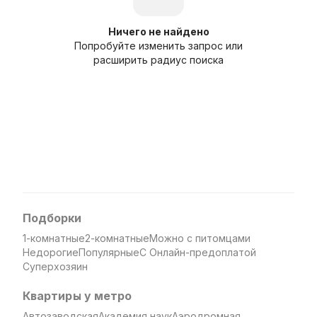
Ничего не найдено
Попробуйте изменить запрос или
расширить радиус поиска
Подборки
1-комнатные
2-комнатные
Можно с питомцами
Недорогие
Популярные
С Онлайн-предоплатой
Суперхозяин
Квартиры у метро
Автозаводская
Академия наук
Аэродромная