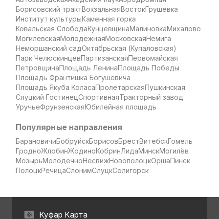
Борисовский тракт
Вокзальная
Восток
Грушевка
Институт культуры
Каменная горка
Ковальская Слобода
Кунцевщина
Малиновка
Михалово
Могилевская
Молодежная
Московская
Немига
Неморшанский сад
Октябрьская (Купаловская)
Парк Челюскинцев
Партизанская
Первомайская
Петровщина
Площадь Ленина
Площадь Победы
Площадь Франтишка Богушевича
Площадь Якуба Коласа
Пролетарская
Пушкинская
Слуцкий Гостинец
Спортивная
Тракторный завод
Уручье
Фрунзенская
Юбилейная площадь
Популярные направления
Барановичи
Бобруйск
Борисов
Брест
Витебск
Гомель
Гродно
Жлобин
Жодино
Кобрин
Лида
Минск
Могилёв
Мозырь
Молодечно
Несвиж
Новополоцк
Орша
Пинск
Полоцк
Речица
Слоним
Слуцк
Солигорск
Куфар Карта