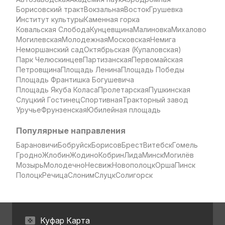
Борисовский тракт
Вокзальная
Восток
Грушевка
Институт культуры
Каменная горка
Ковальская Слобода
Кунцевщина
Малиновка
Михалово
Могилевская
Молодежная
Московская
Немига
Неморшанский сад
Октябрьская (Купаловская)
Парк Челюскинцев
Партизанская
Первомайская
Петровщина
Площадь Ленина
Площадь Победы
Площадь Франтишка Богушевича
Площадь Якуба Коласа
Пролетарская
Пушкинская
Слуцкий Гостинец
Спортивная
Тракторный завод
Уручье
Фрунзенская
Юбилейная площадь
Популярные направления
Барановичи
Бобруйск
Борисов
Брест
Витебск
Гомель
Гродно
Жлобин
Жодино
Кобрин
Лида
Минск
Могилёв
Мозырь
Молодечно
Несвиж
Новополоцк
Орша
Пинск
Полоцк
Речица
Слоним
Слуцк
Солигорск
Куфар Карта