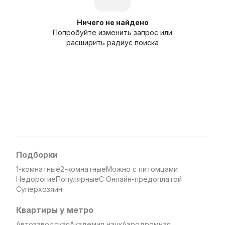
Ничего не найдено
Попробуйте изменить запрос или
расширить радиус поиска
Подборки
1-комнатные
2-комнатные
Можно с питомцами
Недорогие
Популярные
С Онлайн-предоплатой
Суперхозяин
Квартиры у метро
Автозаводская
Академия наук
Аэродромная