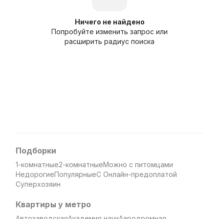
Ничего не найдено
Попробуйте изменить запрос или
расширить радиус поиска
Подборки
1-комнатные
2-комнатные
Можно с питомцами
Недорогие
Популярные
С Онлайн-предоплатой
Суперхозяин
Квартиры у метро
Автозаводская
Академия наук
Аэродромная