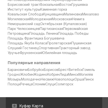
Борисовский тракт
Вокзальная
Восток
Грушевка
Институт культуры
Каменная горка
Ковальская Слобода
Кунцевщина
Малиновка
Михалово
Могилевская
Молодежная
Московская
Немига
Неморшанский сад
Октябрьская (Купаловская)
Парк Челюскинцев
Партизанская
Первомайская
Петровщина
Площадь Ленина
Площадь Победы
Площадь Франтишка Богушевича
Площадь Якуба Коласа
Пролетарская
Пушкинская
Слуцкий Гостинец
Спортивная
Тракторный завод
Уручье
Фрунзенская
Юбилейная площадь
Популярные направления
Барановичи
Бобруйск
Борисов
Брест
Витебск
Гомель
Гродно
Жлобин
Жодино
Кобрин
Лида
Минск
Могилёв
Мозырь
Молодечно
Несвиж
Новополоцк
Орша
Пинск
Полоцк
Речица
Слоним
Слуцк
Солигорск
Куфар Карта