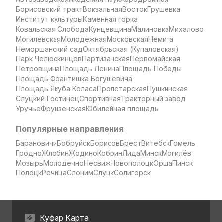
Борисовский тракт
Вокзальная
Восток
Грушевка
Институт культуры
Каменная горка
Ковальская Слобода
Кунцевщина
Малиновка
Михалово
Могилевская
Молодежная
Московская
Немига
Неморшанский сад
Октябрьская (Купаловская)
Парк Челюскинцев
Партизанская
Первомайская
Петровщина
Площадь Ленина
Площадь Победы
Площадь Франтишка Богушевича
Площадь Якуба Коласа
Пролетарская
Пушкинская
Слуцкий Гостинец
Спортивная
Тракторный завод
Уручье
Фрунзенская
Юбилейная площадь
Популярные направления
Барановичи
Бобруйск
Борисов
Брест
Витебск
Гомель
Гродно
Жлобин
Жодино
Кобрин
Лида
Минск
Могилёв
Мозырь
Молодечно
Несвиж
Новополоцк
Орша
Пинск
Полоцк
Речица
Слоним
Слуцк
Солигорск
Куфар Карта