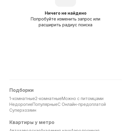
Ничего не найдено
Попробуйте изменить запрос или
расширить радиус поиска
Подборки
1-комнатные
2-комнатные
Можно с питомцами
Недорогие
Популярные
С Онлайн-предоплатой
Суперхозяин
Квартиры у метро
Автозаводская
Академия наук
Аэродромная