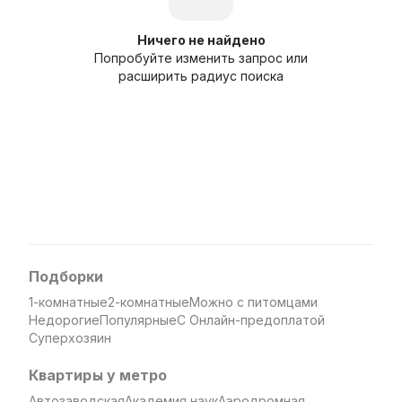
Ничего не найдено
Попробуйте изменить запрос или
расширить радиус поиска
Подборки
1-комнатные
2-комнатные
Можно с питомцами
Недорогие
Популярные
С Онлайн-предоплатой
Суперхозяин
Квартиры у метро
Автозаводская
Академия наук
Аэродромная