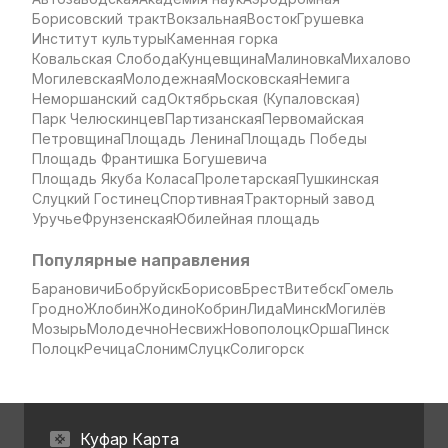
Борисовский тракт
Вокзальная
Восток
Грушевка
Институт культуры
Каменная горка
Ковальская Слобода
Кунцевщина
Малиновка
Михалово
Могилевская
Молодежная
Московская
Немига
Неморшанский сад
Октябрьская (Купаловская)
Парк Челюскинцев
Партизанская
Первомайская
Петровщина
Площадь Ленина
Площадь Победы
Площадь Франтишка Богушевича
Площадь Якуба Коласа
Пролетарская
Пушкинская
Слуцкий Гостинец
Спортивная
Тракторный завод
Уручье
Фрунзенская
Юбилейная площадь
Популярные направления
Барановичи
Бобруйск
Борисов
Брест
Витебск
Гомель
Гродно
Жлобин
Жодино
Кобрин
Лида
Минск
Могилёв
Мозырь
Молодечно
Несвиж
Новополоцк
Орша
Пинск
Полоцк
Речица
Слоним
Слуцк
Солигорск
Куфар Карта