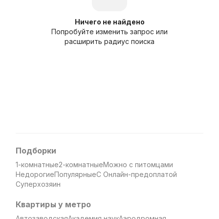
Ничего не найдено
Попробуйте изменить запрос или
расширить радиус поиска
Подборки
1-комнатные
2-комнатные
Можно с питомцами
Недорогие
Популярные
С Онлайн-предоплатой
Суперхозяин
Квартиры у метро
Автозаводская
Академия наук
Аэродромная