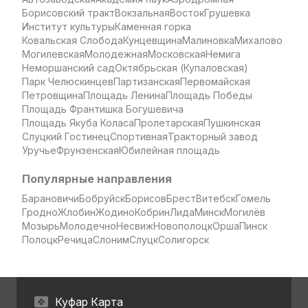
Борисовский тракт
Вокзальная
Восток
Грушевка
Институт культуры
Каменная горка
Ковальская Слобода
Кунцевщина
Малиновка
Михалово
Могилевская
Молодежная
Московская
Немига
Неморшанский сад
Октябрьская (Купаловская)
Парк Челюскинцев
Партизанская
Первомайская
Петровщина
Площадь Ленина
Площадь Победы
Площадь Франтишка Богушевича
Площадь Якуба Коласа
Пролетарская
Пушкинская
Слуцкий Гостинец
Спортивная
Тракторный завод
Уручье
Фрунзенская
Юбилейная площадь
Популярные направления
Барановичи
Бобруйск
Борисов
Брест
Витебск
Гомель
Гродно
Жлобин
Жодино
Кобрин
Лида
Минск
Могилёв
Мозырь
Молодечно
Несвиж
Новополоцк
Орша
Пинск
Полоцк
Речица
Слоним
Слуцк
Солигорск
Куфар Карта