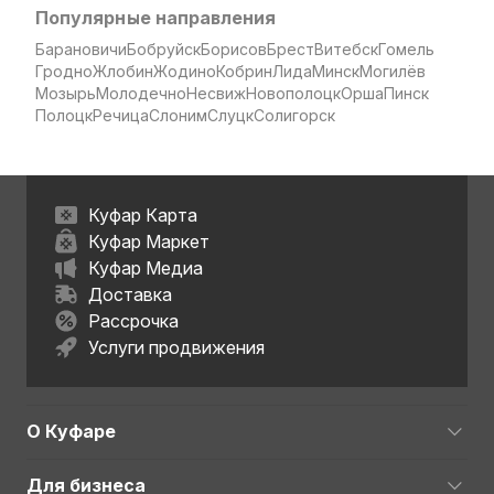
Популярные направления
Барановичи
Бобруйск
Борисов
Брест
Витебск
Гомель
Гродно
Жлобин
Жодино
Кобрин
Лида
Минск
Могилёв
Мозырь
Молодечно
Несвиж
Новополоцк
Орша
Пинск
Полоцк
Речица
Слоним
Слуцк
Солигорск
Куфар Карта
Куфар Маркет
Куфар Медиа
Доставка
Рассрочка
Услуги продвижения
О Куфаре
Для бизнеса