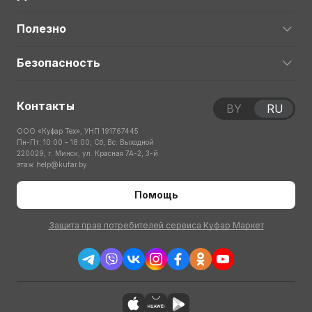
Полезно
Безопасность
Контакты
BY
RU
ООО «Куфар Тех», УНП 191767445
Пн-Пт: 10:00 – 18:00; Сб, Вс: Выходной
220029, г. Минск, ул. Красная 7А-2, 3-й
этаж
help@kufar.by
Помощь
Защита прав потребителей сервиса Куфар Маркет