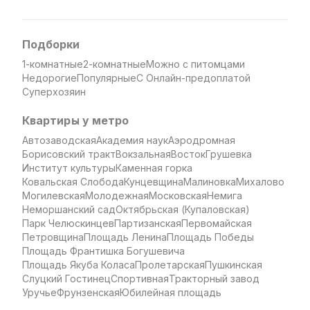
Подборки
1-комнатные
2-комнатные
Можно с питомцами
Недорогие
Популярные
С Онлайн-предоплатой
Суперхозяин
Квартиры у метро
Автозаводская
Академия наук
Аэродромная
Борисовский тракт
Вокзальная
Восток
Грушевка
Институт культуры
Каменная горка
Ковальская Слобода
Кунцевщина
Малиновка
Михалово
Могилевская
Молодежная
Московская
Немига
Неморшанский сад
Октябрьская (Купаловская)
Парк Челюскинцев
Партизанская
Первомайская
Петровщина
Площадь Ленина
Площадь Победы
Площадь Франтишка Богушевича
Площадь Якуба Коласа
Пролетарская
Пушкинская
Слуцкий Гостинец
Спортивная
Тракторный завод
Уручье
Фрунзенская
Юбилейная площадь