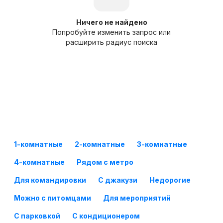
Ничего не найдено
Попробуйте изменить запрос или
расширить радиус поиска
1-комнатные
2-комнатные
3-комнатные
4-комнатные
Рядом с метро
Для командировки
С джакузи
Недорогие
Можно с питомцами
Для мероприятий
С парковкой
С кондиционером