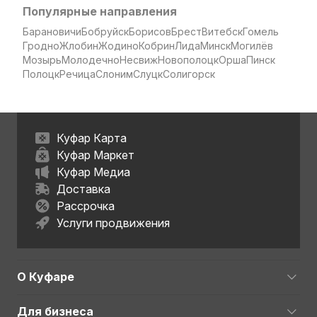
Популярные направления
Барановичи
Бобруйск
Борисов
Брест
Витебск
Гомель
Гродно
Жлобин
Жодино
Кобрин
Лида
Минск
Могилёв
Мозырь
Молодечно
Несвиж
Новополоцк
Орша
Пинск
Полоцк
Речица
Слоним
Слуцк
Солигорск
Куфар Карта
Куфар Маркет
Куфар Медиа
Доставка
Рассрочка
Услуги продвижения
О Куфаре
Для бизнеса