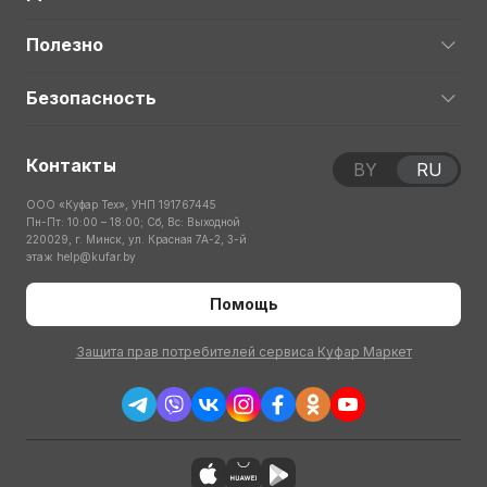
Полезно
Безопасность
Контакты
BY
RU
ООО «Куфар Тех», УНП 191767445
Пн-Пт: 10:00 – 18:00; Сб, Вс: Выходной
220029, г. Минск, ул. Красная 7А-2, 3-й
этаж
help@kufar.by
Помощь
Защита прав потребителей сервиса Куфар Маркет