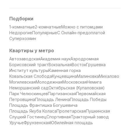
Подборки
1-комнатные
2-комнатные
Можно с питомцами
Недорогие
Популярные
С Онлайн-предоплатой
Суперхозяин
Квартиры у метро
Автозаводская
Академия наук
Аэродромная
Борисовский тракт
Вокзальная
Восток
Грушевка
Институт культуры
Каменная горка
Ковальская Слобода
Кунцевщина
Малиновка
Михалово
Могилевская
Молодежная
Московская
Немига
Неморшанский сад
Октябрьская (Купаловская)
Парк Челюскинцев
Партизанская
Первомайская
Петровщина
Площадь Ленина
Площадь Победы
Площадь Франтишка Богушевича
Площадь Якуба Коласа
Пролетарская
Пушкинская
Слуцкий Гостинец
Спортивная
Тракторный завод
Уручье
Фрунзенская
Юбилейная площадь