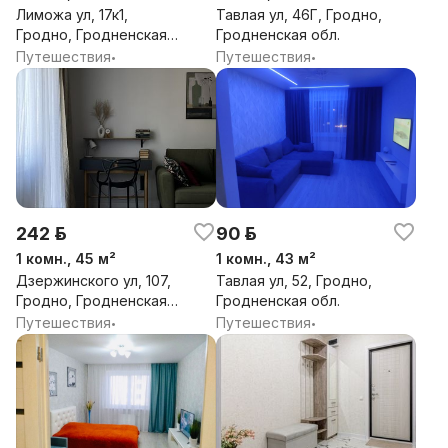
Лиможа ул, 17к1,
Тавлая ул, 46Г, Гродно,
Гродно, Гродненская
Гродненская обл.
обл.
Путешествия
Путешествия
•
•
242 р.
90 р.
1 комн., 45 м²
1 комн., 43 м²
Дзержинского ул, 107,
Тавлая ул, 52, Гродно,
Гродно, Гродненская
Гродненская обл.
обл.
Путешествия
Путешествия
•
•