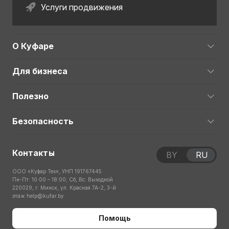
Услуги продвижения
О Куфаре
Для бизнеса
Полезно
Безопасность
Контакты
BY
RU
ООО «Куфар Тех», УНП 191767445
Пн-Пт: 10:00 – 18:00; Сб, Вс: Выходной
220029, г. Минск, ул. Красная 7А-2, 3-й
этаж
help@kufar.by
Помощь