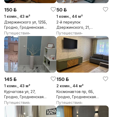
150 р.
50 р.
1 комн., 43 м²
1 комн., 44 м²
Дзержинского ул, 125Б,
2-й переулок
Гродно, Гродненская
Дзержинского, 21,
обл.
Гродно, Гродненская
Путешествия
Путешествия
•
•
обл.
145 р.
150 р.
1 комн., 43 м²
2 комн., 44 м²
Курчатова ул, 27,
Космонавтов пр, 6Б,
Гродно, Гродненская
Гродно, Гродненская
обл.
обл.
Путешествия
Путешествия
•
•