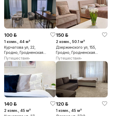
100 р.
150 р.
1 комн., 44 м²
2 комн., 50.1 м²
Курчатова ул, 22,
Дзержинского ул, 155,
Гродно, Гродненская
Гродно, Гродненская
обл.
обл.
Путешествия
Путешествия
•
•
140 р.
120 р.
2 комн., 45 м²
1 комн., 45 м²