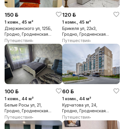
150 р.
120 р.
1 комн., 45 м²
1 комн., 45 м²
Дзержинского ул, 125Б,
Брикеля ул, 22к3,
Гродно, Гродненская
Гродно, Гродненская
обл.
обл.
Путешествия
Путешествия
•
•
100 р.
60 р.
1 комн., 44 м²
1 комн., 44 м²
Белые Росы ул, 21,
Курчатова ул, 24,
Гродно, Гродненская
Гродно, Гродненская
обл.
обл.
Путешествия
Путешествия
•
•