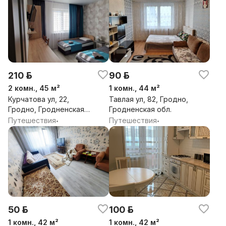
210 р.
90 р.
2 комн., 45 м²
1 комн., 44 м²
Курчатова ул, 22,
Тавлая ул, 82, Гродно,
Гродно, Гродненская
Гродненская обл.
обл.
Путешествия
Путешествия
•
•
50 р.
100 р.
1 комн., 42 м²
1 комн., 42 м²