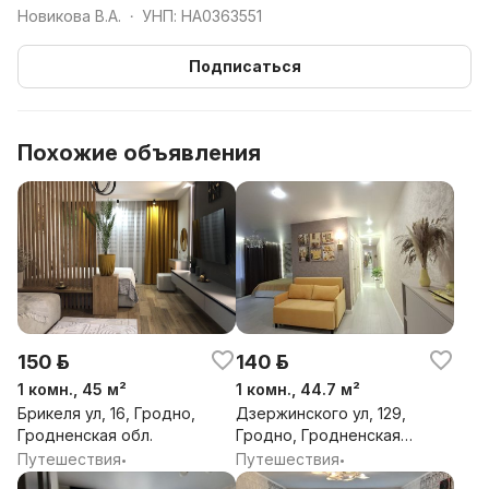
Новикова В.А.
УНП: HA0363551
•
Подписаться
Похожие объявления
150 р.
140 р.
1 комн., 45 м²
1 комн., 44.7 м²
Брикеля ул, 16, Гродно,
Дзержинского ул, 129,
Гродненская обл.
Гродно, Гродненская
обл.
Путешествия
Путешествия
•
•