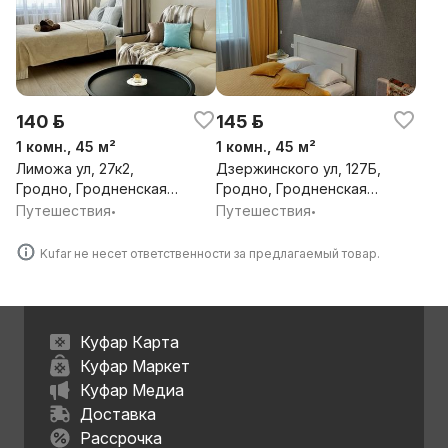
140 р.
145 р.
1 комн., 45 м²
1 комн., 45 м²
Лиможа ул, 27к2,
Дзержинского ул, 127Б,
Гродно, Гродненская
Гродно, Гродненская
обл.
обл.
Путешествия
Путешествия
•
•
Kufar не несет ответственности за предлагаемый товар.
Куфар Карта
Куфар Маркет
Куфар Медиа
Доставка
Рассрочка