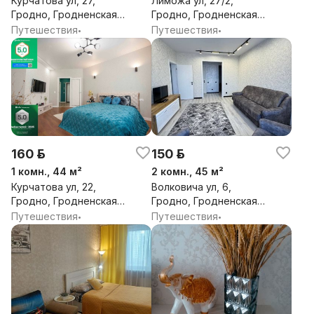
Курчатова ул, 27,
Лиможа ул, 27/2,
Гродно, Гродненская
Гродно, Гродненская
обл.
обл.
Путешествия
Путешествия
•
•
160 р.
150 р.
1 комн., 44 м²
2 комн., 45 м²
Курчатова ул, 22,
Волковича ул, 6,
Гродно, Гродненская
Гродно, Гродненская
обл.
обл.
Путешествия
Путешествия
•
•