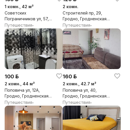
1 комн., 42 м²
2 комн.
Советских
Строителей пр, 29,
Пограничников ул, 57,
Гродно, Гродненская
Гродно, Гродненская
обл.
Путешествия
Путешествия
•
•
обл.
100 р.
160 р.
2 комн., 44 м²
2 комн., 42.7 м²
Поповича ул, 12А,
Поповича ул, 40,
Гродно, Гродненская
Гродно, Гродненская
обл.
обл.
Путешествия
Путешествия
•
•