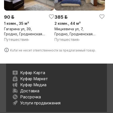
90 р.
385 р.
1 комн., 35 м²
2 комн., 44 м²
Гагарина ул, 39,
Мицкевича ул, 7,
Гродно, Гродненская
Гродно, Гродненская
обл.
обл.
Путешествия
Путешествия
•
•
Kufar не несет ответственности за предлагаемый товар.
Куфар Карта
Куфар Маркет
Куфар Медиа
Доставка
Рассрочка
Услуги продвижения