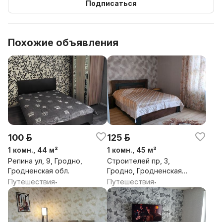
Подписаться
Похожие объявления
100 р.
125 р.
1 комн., 44 м²
1 комн., 45 м²
Репина ул, 9, Гродно,
Строителей пр, 3,
Гродненская обл.
Гродно, Гродненская
обл.
Путешествия
Путешествия
•
•