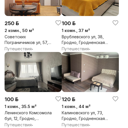
250 р.
100 р.
2 комн., 50 м²
1 комн., 37 м²
Советских
Врублевского ул, 38,
Пограничников ул, 57,
Гродно, Гродненская
Гродно, Гродненская
обл.
Путешествия
Путешествия
•
•
обл.
100 р.
120 р.
1 комн., 35.5 м²
1 комн., 44 м²
Ленинского Комсомола
Калиновского ул, 73,
бул, 12, Гродно,
Гродно, Гродненская
Гродненская обл.
обл.
Путешествия
Путешествия
•
•