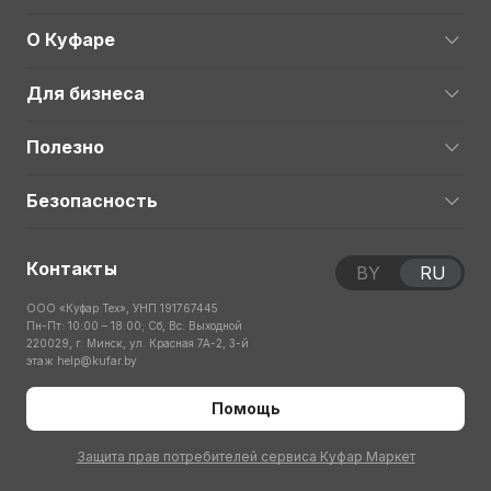
О Куфаре
Для бизнеса
Полезно
Безопасность
Контакты
BY
RU
ООО «Куфар Тех», УНП 191767445
Пн-Пт: 10:00 – 18:00; Сб, Вс: Выходной
220029, г. Минск, ул. Красная 7А-2, 3-й
этаж
help@kufar.by
Помощь
Защита прав потребителей сервиса Куфар Маркет