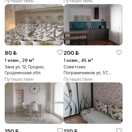
Гродно, Гродненская
Гродно, Гродненская
Путешествия
Путешествия
•
•
обл.
обл.
80 р.
200 р.
1 комн., 29 м²
1 комн., 45 м²
Зана ул, 12, Гродно,
Советских
Гродненская обл.
Пограничников ул, 57,
Гродно, Гродненская
Путешествия
Путешествия
•
•
обл.
150 р.
120 р.