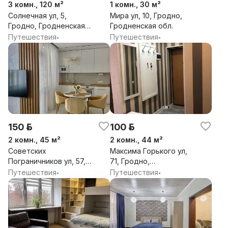
3 комн., 120 м²
1 комн., 30 м²
Солнечная ул, 5,
Мира ул, 10, Гродно,
Гродно, Гродненская
Гродненская обл.
обл.
Путешествия
Путешествия
•
•
150 р.
100 р.
2 комн., 45 м²
2 комн., 44 м²
Советских
Максима Горького ул,
Пограничников ул, 57,
71, Гродно,
Гродно, Гродненская
Гродненская обл.
Путешествия
Путешествия
•
•
обл.