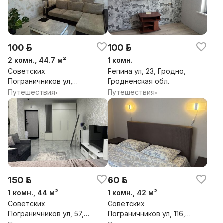
100 р.
100 р.
2 комн., 44.7 м²
1 комн.
Советских
Репина ул, 23, Гродно,
Пограничников ул,
Гродненская обл.
106А, Гродно,
Путешествия
Путешествия
•
•
Гродненская обл.
150 р.
60 р.
1 комн., 44 м²
1 комн., 42 м²
Советских
Советских
Пограничников ул, 57,
Пограничников ул, 116,