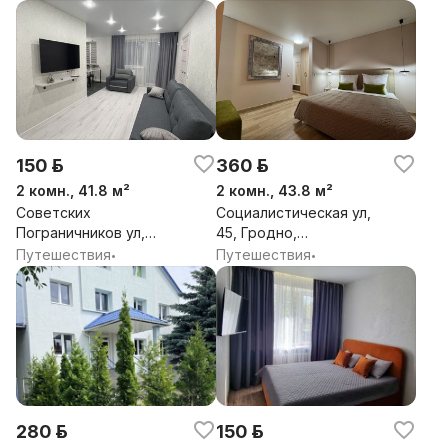
150 р.
360 р.
2 комн., 41.8 м²
2 комн., 43.8 м²
Советских
Социалистическая ул,
Пограничников ул,
45, Гродно,
106А, Гродно,
Гродненская обл.
Путешествия
Путешествия
•
•
Гродненская обл.
280 р.
150 р.