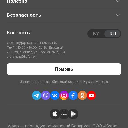
Полезно
Безопасность
Контакты
BY
RU
ООО «Куфар Тех», УНП 191767445
Пн-Пт: 10:00 – 18:00; Сб, Вс: Выходной
220029, г. Минск, ул. Красная 7А-2, 3-й
этаж
help@kufar.by
Помощь
Защита прав потребителей сервиса Куфар Маркет
Куфар — площадка объявлений Беларуси. ООО «Куфар