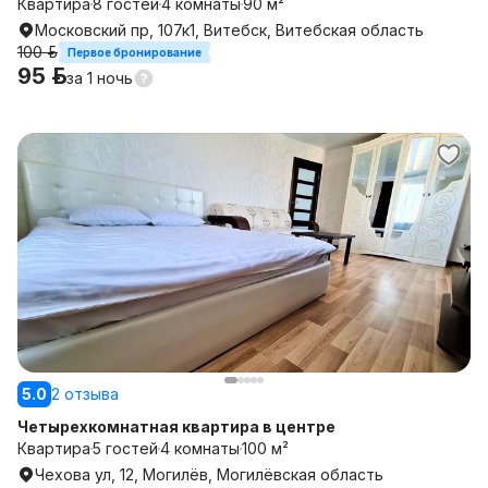
Квартира
8 гостей
4 комнаты
90 м²
Московский пр, 107к1, Витебск, Витебская область
100 р.
Первое бронирование
95 р.
за
1 ночь
5.0
2 отзыва
Четырехкомнатная квартира в центре
Квартира
5 гостей
4 комнаты
100 м²
Чехова ул, 12, Могилёв, Могилёвская область