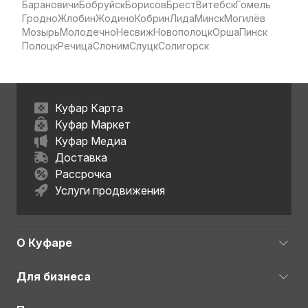
Барановичи
Бобруйск
Борисов
Брест
Витебск
Гомель
Гродно
Жлобин
Жодино
Кобрин
Лида
Минск
Могилёв
Мозырь
Молодечно
Несвиж
Новополоцк
Орша
Пинск
Полоцк
Речица
Слоним
Слуцк
Солигорск
Куфар Карта
Куфар Маркет
Куфар Медиа
Доставка
Рассрочка
Услуги продвижения
О Куфаре
Для бизнеса