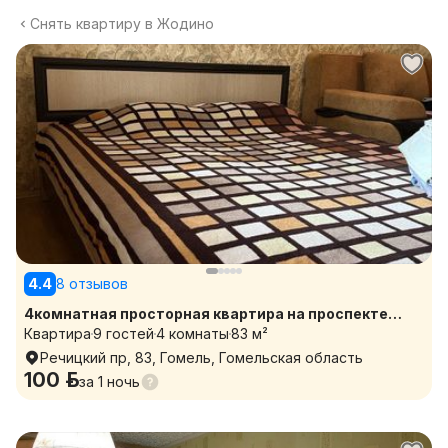
Снять квартиру в Жодино
4.4
8 отзывов
4комнатная просторная квартира на проспекте
Речицком
Квартира
9 гостей
4 комнаты
83 м²
Речицкий пр, 83, Гомель, Гомельская область
100 р.
за
1 ночь