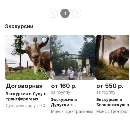
1
Экскурсии
Договорная
от 160 р.
от 550 р.
за группу
за группу
Экскурсия в Сулу с
трансфером из
Экскурсия в
Экскурсия в
Минска
Дудутки с
Беловежскую 
Сухаревская ул, 70,
трансфером из
с трансфером и
Минск
Минск, Центральный
Минск, Централ
Минска
Минска