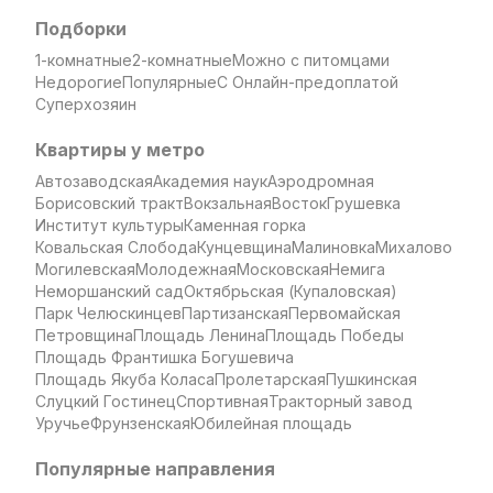
Подборки
1-комнатные
2-комнатные
Можно с питомцами
Недорогие
Популярные
С Онлайн-предоплатой
Суперхозяин
Квартиры у метро
Автозаводская
Академия наук
Аэродромная
Борисовский тракт
Вокзальная
Восток
Грушевка
Институт культуры
Каменная горка
Ковальская Слобода
Кунцевщина
Малиновка
Михалово
Могилевская
Молодежная
Московская
Немига
Неморшанский сад
Октябрьская (Купаловская)
Парк Челюскинцев
Партизанская
Первомайская
Петровщина
Площадь Ленина
Площадь Победы
Площадь Франтишка Богушевича
Площадь Якуба Коласа
Пролетарская
Пушкинская
Слуцкий Гостинец
Спортивная
Тракторный завод
Уручье
Фрунзенская
Юбилейная площадь
Популярные направления