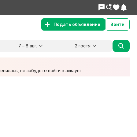
Подать объявление
Войти
7 – 8 авг.
2 гостя
Куда хотите поехать?
Гости
Заезд
Выезд
7 авг.
8 авг.
2 взрослых
нилась, не забудьте войти в аккаунт