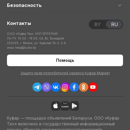
Безопасность
Контакты
BY
RU
ООО «Куфар Тех», УНП 191767445
Пн-Пт: 10:00 – 18:00; Сб, Вс: Выходной
220029, г. Минск, ул. Красная 7А-2, 3-й
этаж
help@kufar.by
Помощь
Защита прав потребителей сервиса Куфар Маркет
Куфар — площадка объявлений Беларуси. ООО «Куфар
Тех» включено в государственный информационный
ресурс «Реестр рекламораспространителей»