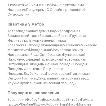
1-комнатные
2-комнатные
Можно с питомцами
Недорогие
Популярные
С Онлайн-предоплатой
Суперхозяин
Квартиры у метро
Автозаводская
Академия наук
Аэродромная
Борисовский тракт
Вокзальная
Восток
Грушевка
Институт культуры
Каменная горка
Ковальская Слобода
Кунцевщина
Малиновка
Михалово
Могилевская
Молодежная
Московская
Немига
Неморшанский сад
Октябрьская (Купаловская)
Парк Челюскинцев
Партизанская
Первомайская
Петровщина
Площадь Ленина
Площадь Победы
Площадь Франтишка Богушевича
Площадь Якуба Коласа
Пролетарская
Пушкинская
Слуцкий Гостинец
Спортивная
Тракторный завод
Уручье
Фрунзенская
Юбилейная площадь
Популярные направления
Барановичи
Бобруйск
Борисов
Брест
Витебск
Гомель
Гродно
Жлобин
Жодино
Кобрин
Лида
Минск
Могилёв