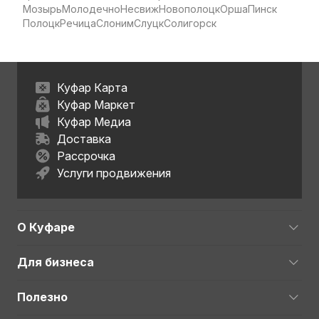
Мозырь
Молодечно
Несвиж
Новополоцк
Орша
Пинск
Полоцк
Речица
Слоним
Слуцк
Солигорск
Куфар Карта
Куфар Маркет
Куфар Медиа
Доставка
Рассрочка
Услуги продвижения
О Куфаре
Для бизнеса
Полезно