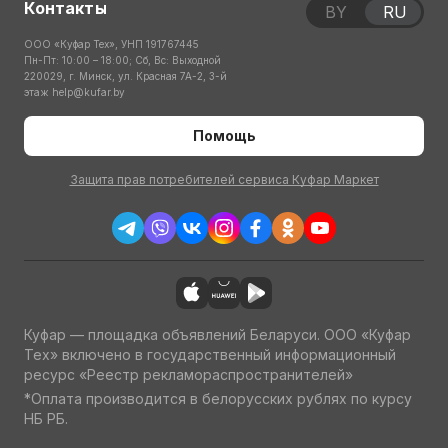
Контакты
BY
RU
ООО «Куфар Тех», УНП 191767445
Пн-Пт: 10:00 – 18:00; Сб, Вс: Выходной
220029, г. Минск, ул. Красная 7А-2, 3-й
этаж
help@kufar.by
Помощь
Защита прав потребителей сервиса Куфар Маркет
Куфар — площадка объявлений Беларуси. ООО «Куфар
Тех» включено в государственный информационный
ресурс «Реестр рекламораспространителей»
*Оплата производится в белорусских рублях по курсу
НБ РБ.