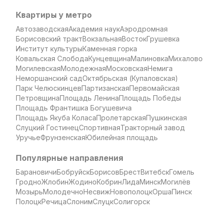
Квартиры у метро
Автозаводская
Академия наук
Аэродромная
Борисовский тракт
Вокзальная
Восток
Грушевка
Институт культуры
Каменная горка
Ковальская Слобода
Кунцевщина
Малиновка
Михалово
Могилевская
Молодежная
Московская
Немига
Неморшанский сад
Октябрьская (Купаловская)
Парк Челюскинцев
Партизанская
Первомайская
Петровщина
Площадь Ленина
Площадь Победы
Площадь Франтишка Богушевича
Площадь Якуба Коласа
Пролетарская
Пушкинская
Слуцкий Гостинец
Спортивная
Тракторный завод
Уручье
Фрунзенская
Юбилейная площадь
Популярные направления
Барановичи
Бобруйск
Борисов
Брест
Витебск
Гомель
Гродно
Жлобин
Жодино
Кобрин
Лида
Минск
Могилёв
Мозырь
Молодечно
Несвиж
Новополоцк
Орша
Пинск
Полоцк
Речица
Слоним
Слуцк
Солигорск