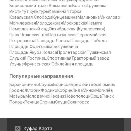
Борисовский тракт
Вокзальная
Восток
Грушевка
Институт культуры
Каменная горка
Ковальская Слобода
Кунцевщина
Малиновка
Михалово
Могилевская
Молодежная
Московская
Немига
Неморшанский сад
Октябрьская (Купаловская)
Парк Челюскинцев
Партизанская
Первомайская
Петровщина
Площадь Ленина
Площадь Победы
Площадь Франтишка Богушевича
Площадь Якуба Коласа
Пролетарская
Пушкинская
Слуцкий Гостинец
Спортивная
Тракторный завод
Уручье
Фрунзенская
Юбилейная площадь
Популярные направления
Барановичи
Бобруйск
Борисов
Брест
Витебск
Гомель
Гродно
Жлобин
Жодино
Кобрин
Лида
Минск
Могилёв
Мозырь
Молодечно
Несвиж
Новополоцк
Орша
Пинск
Полоцк
Речица
Слоним
Слуцк
Солигорск
Куфар Карта