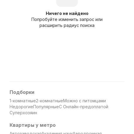
Ничего не найдено
Попробуйте изменить запрос или
расширить радиус поиска
Подборки
1-комнатные
2-комнатные
Можно с питомцами
Недорогие
Популярные
С Онлайн-предоплатой
Суперхозяин
Квартиры у метро
Автозаводская
Академия наук
Аэродромная