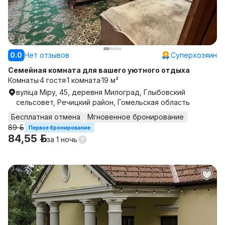
0.0
Нет отзывов
Суперхозяин
Семейная комната для вашего уютного отдыха
Комнаты
4 гостя
1 комната
19 м²
вуліца Міру, 45, деревня Милоград, Глыбовский
сельсовет, Речицкий район, Гомельская область
Бесплатная отмена
Мгновенное бронирование
89 р.
Первое бронирование
84,55 р.
за
1 ночь