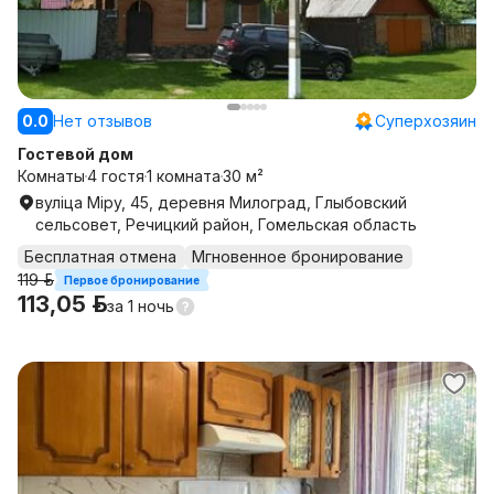
0.0
Нет отзывов
Суперхозяин
Гостевой дом
Комнаты
4 гостя
1 комната
30 м²
вуліца Міру, 45, деревня Милоград, Глыбовский
сельсовет, Речицкий район, Гомельская область
Бесплатная отмена
Мгновенное бронирование
119 р.
Первое бронирование
113,05 р.
за
1 ночь