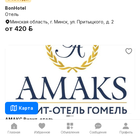
BonHotel
Отель
Минская область, г. Минск, ул. Притыцкого, д. 2
от
420 р.
Карта
АМАКС Визит-отель
Отель
Главная
Гомельская область, г. Гомель, ул. Киселёва, д. 6
Избранное
Объявления
Сообщения
Профиль