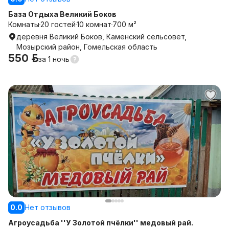
База Отдыха Великий Боков
Комнаты
20 гостей
10 комнат
700 м²
деревня Великий Боков, Каменский сельсовет,
Мозырский район, Гомельская область
550 р.
за
1 ночь
0.0
Нет отзывов
Агроусадьба ''У Золотой пчёлки'' медовый рай.