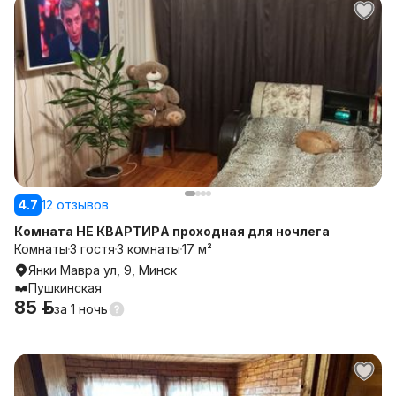
4.7
12 отзывов
Комната НЕ КВАРТИРА проходная для ночлега
Комнаты
3 гостя
3 комнаты
17 м²
Янки Мавра ул, 9, Минск
Пушкинская
85 р.
за
1 ночь