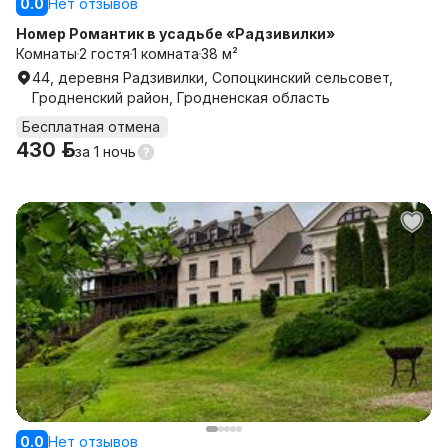
0.0
Нет отзывов
Номер Романтик в усадьбе «Радзивилки»
Комнаты
2 гостя
1 комната
38 м²
44, деревня Радзивилки, Сопоцкинский сельсовет,
Гродненский район, Гродненская область
Бесплатная отмена
430 р.
за
1 ночь
0.0
Нет отзывов