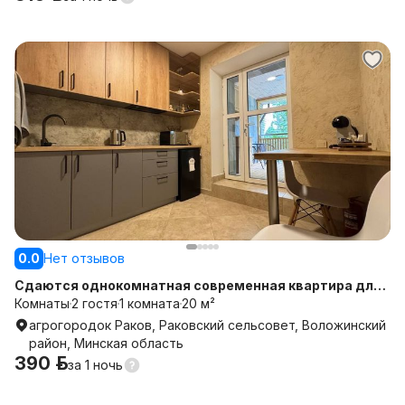
0.0
Нет отзывов
Сдаются однокомнатная современная квартира для
отдыха 212
Комнаты
2 гостя
1 комната
20 м²
агрогородок Раков, Раковский сельсовет, Воложинский
район, Минская область
390 р.
за
1 ночь