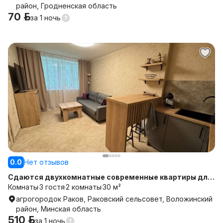
район, Гродненская область
70 р.
за
1 ночь
0.0
Нет отзывов
Сдаются двухкомнатные современные квартиры для
отдыха 213
Комнаты
3 гостя
2 комнаты
30 м²
агрогородок Раков, Раковский сельсовет, Воложинский
район, Минская область
510 р.
за
1 ночь