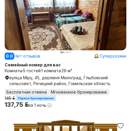
0.0
Нет отзывов
Суперхозяин
Семейный номер для вас
Комнаты
5 гостей
1 комната
29 м²
вуліца Міру, 45, деревня Милоград, Глыбовский
сельсовет, Речицкий район, Гомельская область
Бесплатная отмена
Мгновенное бронирование
145 р.
Первое бронирование
137,75 р.
за
1 ночь