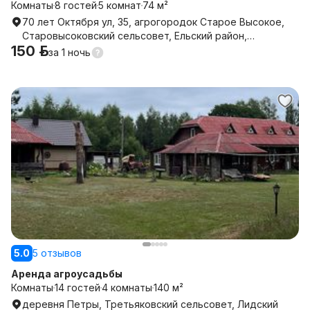
Комнаты
8 гостей
5 комнат
74 м²
70 лет Октября ул, 35, агрогородок Старое Высокое,
Старовысоковский сельсовет, Ельский район,
150 р.
Гомельская область
за
1 ночь
5.0
5 отзывов
Аренда агроусадьбы
Комнаты
14 гостей
4 комнаты
140 м²
деревня Петры, Третьяковский сельсовет, Лидский