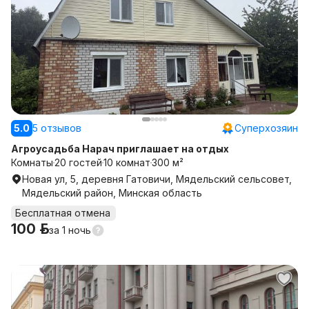
5.0
5 отзывов
Суперхозяин
Агроусадьба Нарач приглашает на отдых
Комнаты
20 гостей
10 комнат
300 м²
Новая ул, 5, деревня Гатовичи, Мядельский сельсовет,
Мядельский район, Минская область
Бесплатная отмена
100 р.
за
1 ночь