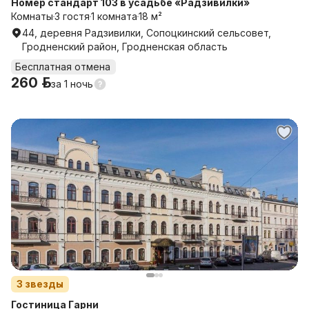
Номер стандарт 103 в усадьбе «Радзивилки»
Комнаты
3 гостя
1 комната
18 м²
44, деревня Радзивилки, Сопоцкинский сельсовет,
Гродненский район, Гродненская область
Бесплатная отмена
260 р.
за
1 ночь
3
звезды
Гостиница Гарни