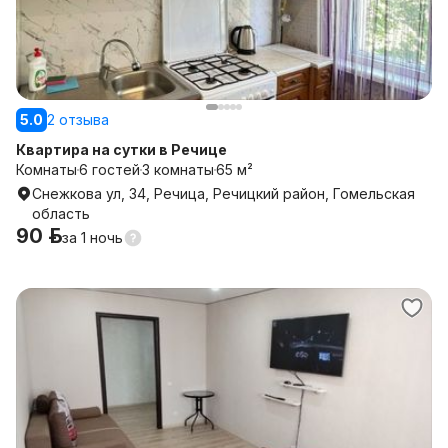
5.0
2 отзыва
Квартира на сутки в Речице
Комнаты
6 гостей
3 комнаты
65 м²
Снежкова ул, 34, Речица, Речицкий район, Гомельская
область
90 р.
за
1 ночь