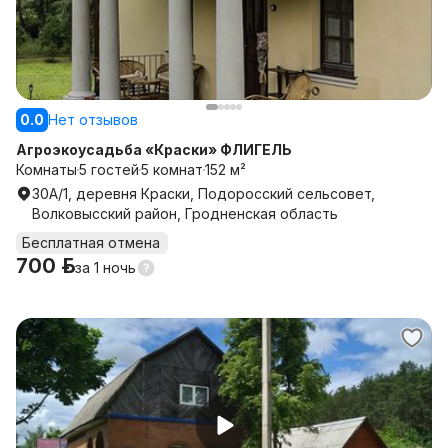
0.0
Нет отзывов
Агроэкоусадьба «Краски» ФЛИГЕЛЬ
Комнаты
5 гостей
5 комнат
152 м²
30А/1, деревня Краски, Подоросский сельсовет,
Волковысский район, Гродненская область
Бесплатная отмена
700 р.
за
1 ночь