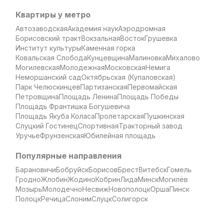
Квартиры у метро
Автозаводская
Академия наук
Аэродромная
Борисовский тракт
Вокзальная
Восток
Грушевка
Институт культуры
Каменная горка
Ковальская Слобода
Кунцевщина
Малиновка
Михалово
Могилевская
Молодежная
Московская
Немига
Неморшанский сад
Октябрьская (Купаловская)
Парк Челюскинцев
Партизанская
Первомайская
Петровщина
Площадь Ленина
Площадь Победы
Площадь Франтишка Богушевича
Площадь Якуба Коласа
Пролетарская
Пушкинская
Слуцкий Гостинец
Спортивная
Тракторный завод
Уручье
Фрунзенская
Юбилейная площадь
Популярные направления
Барановичи
Бобруйск
Борисов
Брест
Витебск
Гомель
Гродно
Жлобин
Жодино
Кобрин
Лида
Минск
Могилёв
Мозырь
Молодечно
Несвиж
Новополоцк
Орша
Пинск
Полоцк
Речица
Слоним
Слуцк
Солигорск