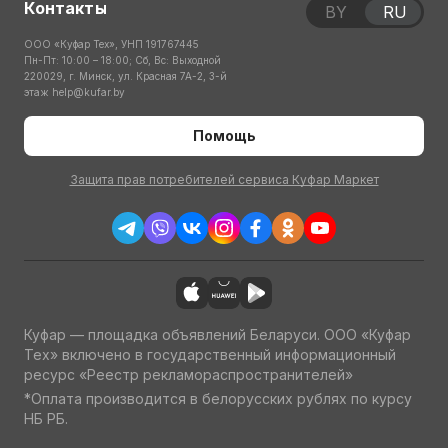
Контакты
BY
RU
ООО «Куфар Тех», УНП 191767445
Пн-Пт: 10:00 – 18:00; Сб, Вс: Выходной
220029, г. Минск, ул. Красная 7А-2, 3-й
этаж
help@kufar.by
Помощь
Защита прав потребителей сервиса Куфар Маркет
Куфар — площадка объявлений Беларуси. ООО «Куфар
Тех» включено в государственный информационный
ресурс «Реестр рекламораспространителей»
*Оплата производится в белорусских рублях по курсу
НБ РБ.