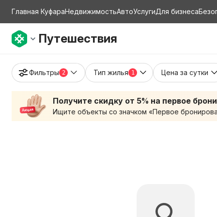
Главная Куфара
Недвижимость
Авто
Услуги
Для бизнеса
Безо
Путешествия
Фильтры
Тип жилья
Цена за сутки
2
1
Получите скидку от 5% на первое брон
Ищите объекты со значком «Первое бронирован