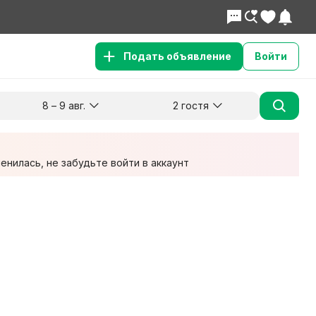
Подать объявление
Войти
8 – 9 авг.
2 гостя
Куда хотите поехать?
Гости
Заезд
Выезд
8 авг.
9 авг.
2 взрослых
нилась, не забудьте войти в аккаунт