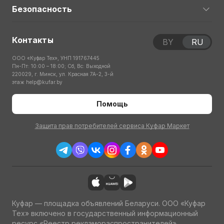
Безопасность
Контакты
BY
RU
ООО «Куфар Тех», УНП 191767445
Пн-Пт: 10:00 – 18:00; Сб, Вс: Выходной
220029, г. Минск, ул. Красная 7А-2, 3-й
этаж
help@kufar.by
Помощь
Защита прав потребителей сервиса Куфар Маркет
Куфар — площадка объявлений Беларуси. ООО «Куфар
Тех» включено в государственный информационный
ресурс «Реестр рекламораспространителей»