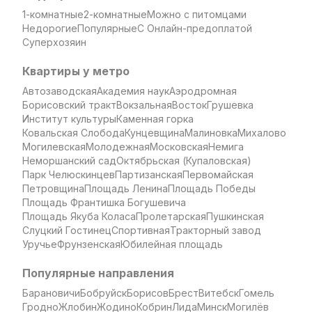
1-комнатные
2-комнатные
Можно с питомцами
Недорогие
Популярные
С Онлайн-предоплатой
Суперхозяин
Квартиры у метро
Автозаводская
Академия наук
Аэродромная
Борисовский тракт
Вокзальная
Восток
Грушевка
Институт культуры
Каменная горка
Ковальская Слобода
Кунцевщина
Малиновка
Михалово
Могилевская
Молодежная
Московская
Немига
Неморшанский сад
Октябрьская (Купаловская)
Парк Челюскинцев
Партизанская
Первомайская
Петровщина
Площадь Ленина
Площадь Победы
Площадь Франтишка Богушевича
Площадь Якуба Коласа
Пролетарская
Пушкинская
Слуцкий Гостинец
Спортивная
Тракторный завод
Уручье
Фрунзенская
Юбилейная площадь
Популярные направления
Барановичи
Бобруйск
Борисов
Брест
Витебск
Гомель
Гродно
Жлобин
Жодино
Кобрин
Лида
Минск
Могилёв