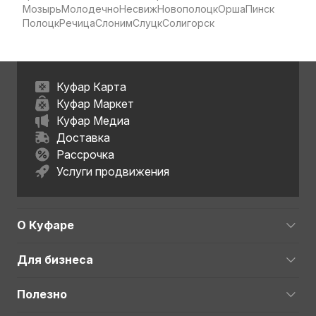
Мозырь
Молодечно
Несвиж
Новополоцк
Орша
Пинск
Полоцк
Речица
Слоним
Слуцк
Солигорск
Куфар Карта
Куфар Маркет
Куфар Медиа
Доставка
Рассрочка
Услуги продвижения
О Куфаре
Для бизнеса
Полезно