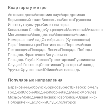
Квартиры у метро
Автозаводская
Академия наук
Аэродромная
Борисовский тракт
Вокзальная
Восток
Грушевка
Институт культуры
Каменная горка
Ковальская Слобода
Кунцевщина
Малиновка
Михалово
Могилевская
Молодежная
Московская
Немига
Неморшанский сад
Октябрьская (Купаловская)
Парк Челюскинцев
Партизанская
Первомайская
Петровщина
Площадь Ленина
Площадь Победы
Площадь Франтишка Богушевича
Площадь Якуба Коласа
Пролетарская
Пушкинская
Слуцкий Гостинец
Спортивная
Тракторный завод
Уручье
Фрунзенская
Юбилейная площадь
Популярные направления
Барановичи
Бобруйск
Борисов
Брест
Витебск
Гомель
Гродно
Жлобин
Жодино
Кобрин
Лида
Минск
Могилёв
Мозырь
Молодечно
Несвиж
Новополоцк
Орша
Пинск
Полоцк
Речица
Слоним
Слуцк
Солигорск