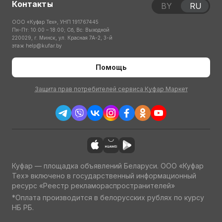
Контакты
BY
RU
ООО «Куфар Тех», УНП 191767445
Пн-Пт: 10:00 – 18:00; Сб, Вс: Выходной
220029, г. Минск, ул. Красная 7А-2, 3-й
этаж
help@kufar.by
Помощь
Защита прав потребителей сервиса Куфар Маркет
Куфар — площадка объявлений Беларуси. ООО «Куфар
Тех» включено в государственный информационный
ресурс «Реестр рекламораспространителей»
*Оплата производится в белорусских рублях по курсу
НБ РБ.