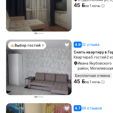
45 р.
за
1 ночь
4.9
32 отзыва
Выбор гостей
Снять квартиру в Го
Квартира
5 гостей
2 к
Ивана Якубовского у
район, Могилёвска
Бесплатная отмена
45 р.
за
1 ночь
4.7
49 отзывов