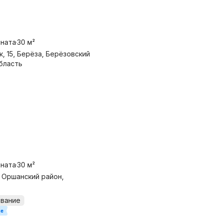
мната
30 м²
, 15, Берёза, Берёзовский
бласть
мната
30 м²
, Оршанский район,
ование
ие