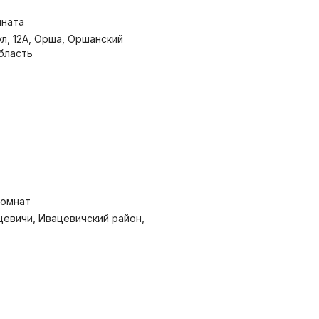
мната
л, 12А, Орша, Оршанский
бласть
комнат
ацевичи, Ивацевичский район,