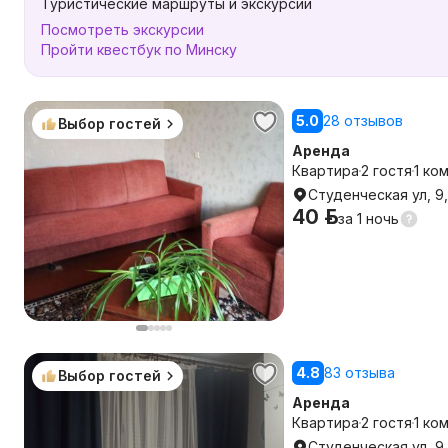
Туристические маршруты и экскурсии
Посмотреть экскурсии
Пройти квестбук по Минску
5.0
28 отзывов
Выбор гостей
Аренда
Квартира
2 гостя
1 ко
Студенческая ул, 9
40 р.
за
1 ночь
4.8
83 отзыва
Выбор гостей
Аренда
Квартира
2 гостя
1 ко
Студенческая ул, 9