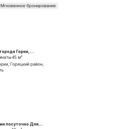
Мгновенное бронирование
 городе Горки,
гостям города
мнаты
45 м²
орки, Горецкий район,
ть
ии посуточно Для