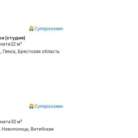
Суперхозяин
а (студия)
мната
22 м²
4, Пинск, Брестская область
Суперхозяин
мната
32 м²
, Новополоцк, Витебская