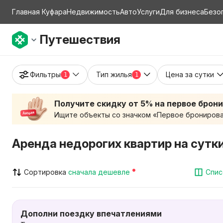
Главная Куфара
Недвижимость
Авто
Услуги
Для бизнеса
Безо
Путешествия
Фильтры
Тип жилья
Цена за сутки
1
1
Получите скидку от 5% на первое брон
Ищите объекты со значком «Первое бронирован
Аренда недорогих квартир на сутк
Сортировка
сначала дешевле
Спис
Дополни поездку впечатлениями