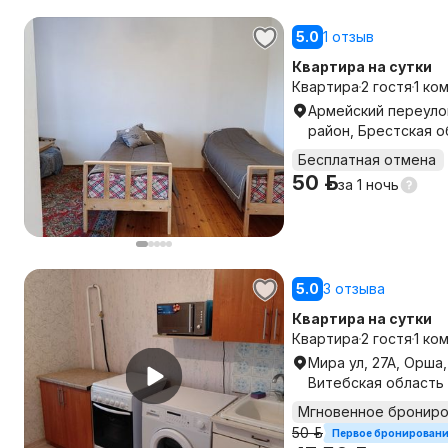
5.0
1 отзыв
Квартира на сутки
Квартира
2 гостя
1 ко
Армейский переулок
район, Брестская о
Бесплатная отмена
50 р.
за
1 ночь
5.0
3 отзыва
Квартира на сутки
Квартира
2 гостя
1 ко
Мира ул, 27А, Орша
Витебская область
Мгновенное бронир
50 р.
Первое бронирован