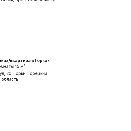
рках/квартира в Горках
омнаты
45 м²
л, 20, Горки, Горецкий
я область