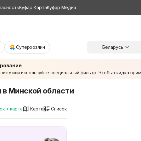
пасность
Куфар Карта
Куфар Медиа
Суперхозяин
Беларусь
ирование
ие» или используйте специальный фильтр. Чтобы скидка приме
и в Минской области
ок + карта
Карта
Список