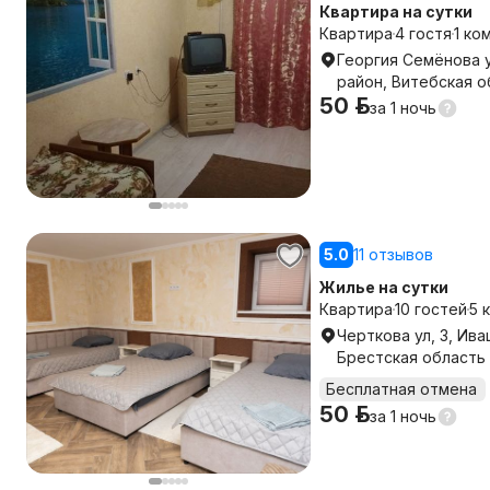
Квартира на сутки
Квартира
4 гостя
1 ко
Георгия Семёнова у
район, Витебская о
50 р.
за
1 ночь
5.0
11 отзывов
Жилье на сутки
Квартира
10 гостей
5 
Черткова ул, 3, Ив
Брестская область
Бесплатная отмена
50 р.
за
1 ночь