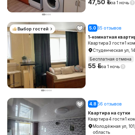
47,50 р.
за
1 ночь
5.0
85 отзывов
Выбор гостей
1-комнатная квартир
Квартира
3 гостя
1 ко
Студенческая ул, 1
Бесплатная отмена
55 р.
за
1 ночь
4.8
56 отзывов
Квартира на сутки
Квартира
4 гостя
1 ко
Молодёжная ул, 101
область