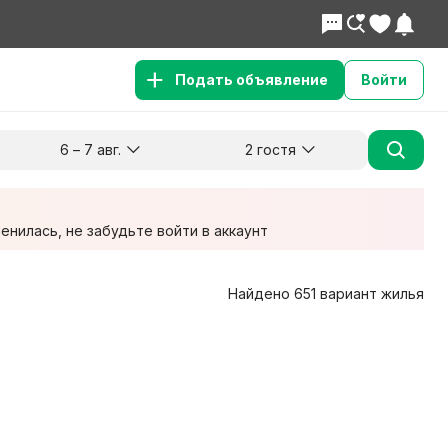
Подать объявление
Войти
6 – 7 авг.
2 гостя
Куда хотите поехать?
Гости
Заезд
Выезд
6 авг.
7 авг.
2 взрослых
нилась, не забудьте войти в аккаунт
Найдено 651 вариант жилья