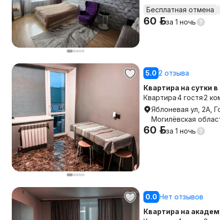
Бесплатная отмена
60 р.
за
1 ночь
5.0
2 отзыва
Квартира на сутки в
командированным, 
Квартира
4 гостя
2 ко
Яблоневая ул, 2А, Г
Могилёвская облас
60 р.
за
1 ночь
0.0
Нет отзывов
Квартира на академ