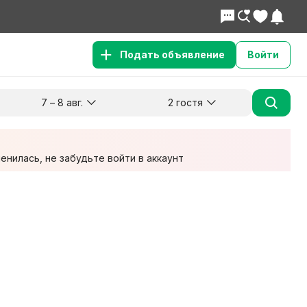
Подать объявление
Войти
7 – 8 авг.
2 гостя
Куда хотите поехать?
Гости
Заезд
Выезд
7 авг.
8 авг.
2 взрослых
нилась, не забудьте войти в аккаунт