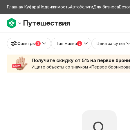
Главная Куфара
Недвижимость
Авто
Услуги
Для бизнеса
Безо
Путешествия
Фильтры
Тип жилья
Цена за сутки
3
1
Получите скидку от 5% на первое брон
Ищите объекты со значком «Первое бронирован