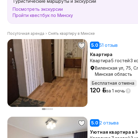
Туристические маршруты и экскурсии
Посмотреть экскурсии
Пройти квестбук по Минску
Посуточная аренда
Снять квартиру в Минске
5.0
51 отзыв
Квартира
Квартира
5 гостей
3 к
Виленская ул, 75, С
Минская область
Бесплатная отмена
120 р.
за
1 ночь
5.0
2 отзыва
Уютная квартира в 