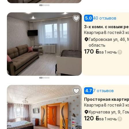
5.0
40 отзывов
Квартира
8 гостей
3 к
Габровская ул, 46,
область
170 р.
за
1 ночь
4.7
7 отзывов
Просторная квартир
Квартира
8 гостей
3 к
Курчатова ул, 9, Г
120 р.
за
1 ночь