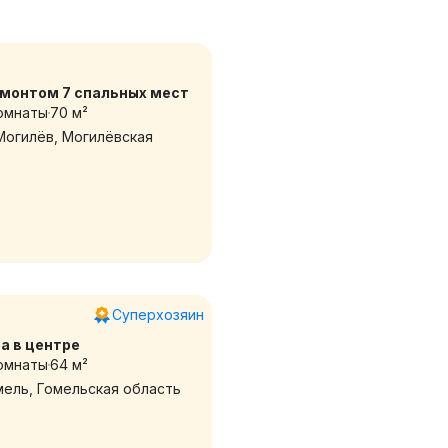
3-х комн. с новым ремонтом 7 спальных мест
омнаты
70 м²
 Могилёв, Могилёвская
Суперхозяин
а в центре
омнаты
64 м²
омель, Гомельская область