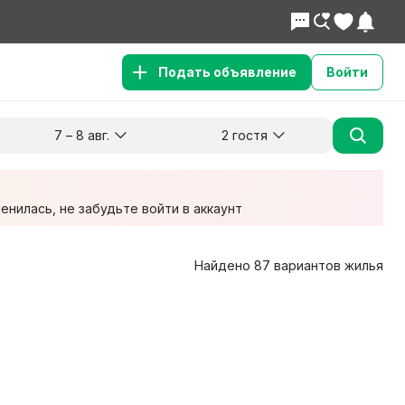
Подать объявление
Войти
7 – 8 авг.
2 гостя
Куда хотите поехать?
Гости
Заезд
Выезд
7 авг.
8 авг.
2 взрослых
нилась, не забудьте войти в аккаунт
Найдено 87 вариантов жилья