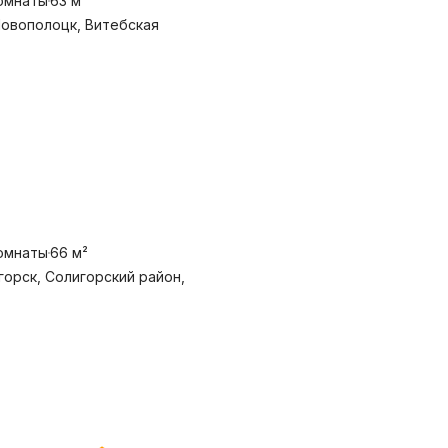
омнаты
63 м²
 Новополоцк, Витебская
омнаты
66 м²
игорск, Солигорский район,