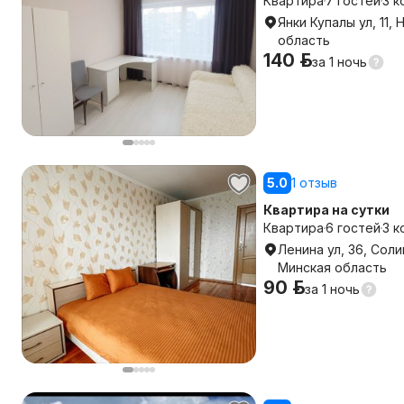
Квартира
7 гостей
3 к
Янки Купалы ул, 11,
область
140 р.
за
1 ночь
5.0
1 отзыв
Квартира на сутки
Квартира
6 гостей
3 к
Ленина ул, 36, Сол
Минская область
90 р.
за
1 ночь