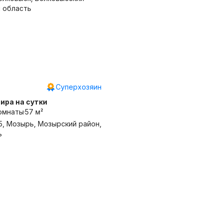
я область
Суперхозяин
ира на сутки
омнаты
57 м²
5, Мозырь, Мозырский район,
ь