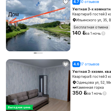
4.7
10 отзывов
Уютная 3-х комнатн
центре
Квартира
6 гостей
3 к
Ильинского ул, 35,
Бесплатная отмена
140 р.
за
1 ночь
4.6
17 отзывов
Уютная 3-хкомн. кв
спальных мест
Квартира
8 гостей
3 к
Одинцова ул, 52, М
Каменная горка
350 р.
за
1 ночь
Выгодная цена