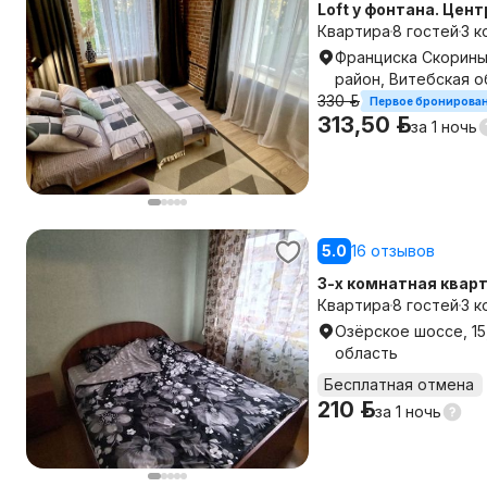
Loft у фонтана. Цен
Квартира
8 гостей
3 к
Франциска Скорины 
район, Витебская о
330 р.
Первое бронирова
313,50 р.
за
1 ночь
5.0
16 отзывов
3-х комнатная кварт
командированных и 
Квартира
8 гостей
3 к
Озёрское шоссе, 15
область
Бесплатная отмена
210 р.
за
1 ночь