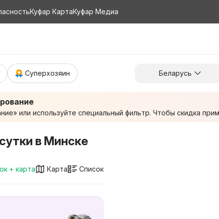
пасность
Куфар Карта
Куфар Медиа
Суперхозяин
Беларусь
ирование
ие» или используйте специальный фильтр. Чтобы скидка приме
сутки в Минске
ок + карта
Карта
Список