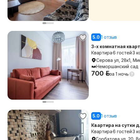
5.0
1 отзыв
3-х комнатная кварт
Квартира
6 гостей
3 к
Серова ул, 28к1, Ми
Неморшанский сад
700 р.
за
1 ночь
5.0
1 отзыв
Квартира на сутки 
Квартира
6 гостей
3 к
Горбатова ул, 20, 