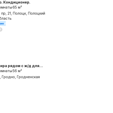
тр. Кондиционер.
омнаты
65 м²
пр, 21, Полоцк, Полоцкий
бласть
ние
ира рядом с ж/д для
гостей
омнаты
56 м²
, Гродно, Гродненская