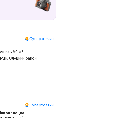
Суперхозяин
омнаты
80 м²
луцк, Слуцкий район,
Суперхозяин
Новополоцке