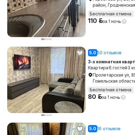
район, Гродненска
Бесплатная отмена
110 р.
за
1 ночь
5.0
50 отзывов
3-х комнатная кварт
Квартира
6 гостей
3 к
Пролетарская ул, 8
Гомельская област
Бесплатная отмена
80 р.
за
1 ночь
5.0
16 отзывов