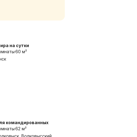
ира на сутки
омнаты
60 м²
нск
для командированных
омнаты
62 м²
Волковыск, Волковысский