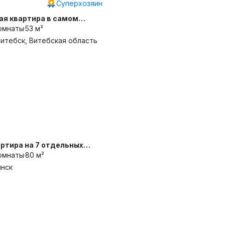
Суперхозяин
ая квартира в самом
омнаты
53 м²
 Витебск, Витебская область
артира на 7 отдельных
омнаты
80 м²
инск