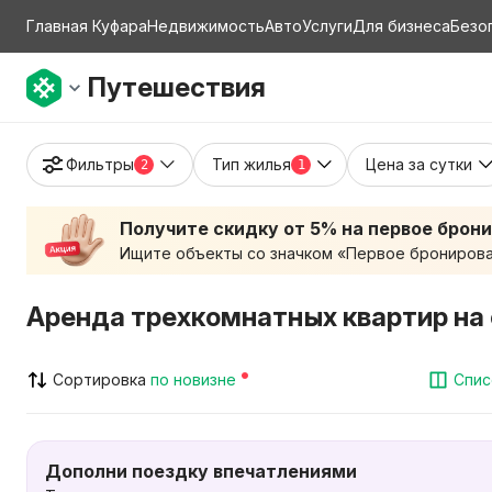
Главная Куфара
Недвижимость
Авто
Услуги
Для бизнеса
Безо
Путешествия
Фильтры
Тип жилья
Цена за сутки
2
1
Получите скидку от 5% на первое брон
Ищите объекты со значком «Первое бронирован
Аренда трехкомнатных квартир на 
Сортировка
по новизне
Спис
Дополни поездку впечатлениями