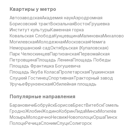
Квартиры у метро
Автозаводская
Академия наук
Аэродромная
Борисовский тракт
Вокзальная
Восток
Грушевка
Институт культуры
Каменная горка
Ковальская Слобода
Кунцевщина
Малиновка
Михалово
Могилевская
Молодежная
Московская
Немига
Неморшанский сад
Октябрьская (Купаловская)
Парк Челюскинцев
Партизанская
Первомайская
Петровщина
Площадь Ленина
Площадь Победы
Площадь Франтишка Богушевича
Площадь Якуба Коласа
Пролетарская
Пушкинская
Слуцкий Гостинец
Спортивная
Тракторный завод
Уручье
Фрунзенская
Юбилейная площадь
Популярные направления
Барановичи
Бобруйск
Борисов
Брест
Витебск
Гомель
Гродно
Жлобин
Жодино
Кобрин
Лида
Минск
Могилёв
Мозырь
Молодечно
Несвиж
Новополоцк
Орша
Пинск
Полоцк
Речица
Слоним
Слуцк
Солигорск