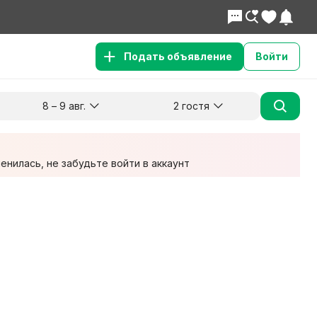
Подать объявление
Войти
8 – 9 авг.
2 гостя
Куда хотите поехать?
Гости
Заезд
Выезд
8 авг.
9 авг.
2 взрослых
нилась, не забудьте войти в аккаунт