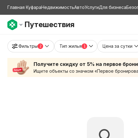
Главная Куфара
Недвижимость
Авто
Услуги
Для бизнеса
Безо
Путешествия
Фильтры
Тип жилья
Цена за сутки
2
1
Получите скидку от 5% на первое брон
Ищите объекты со значком «Первое бронирован