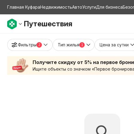
Главная Куфара
Недвижимость
Авто
Услуги
Для бизнеса
Безо
Путешествия
Фильтры
Тип жилья
Цена за сутки
2
1
Получите скидку от 5% на первое брон
Ищите объекты со значком «Первое бронирован