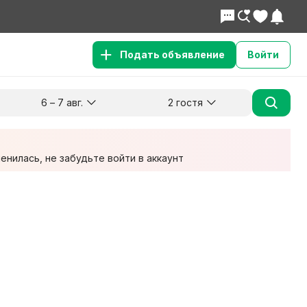
Подать объявление
Войти
6 – 7 авг.
2 гостя
Куда хотите поехать?
Гости
Заезд
Выезд
6 авг.
7 авг.
2 взрослых
нилась, не забудьте войти в аккаунт