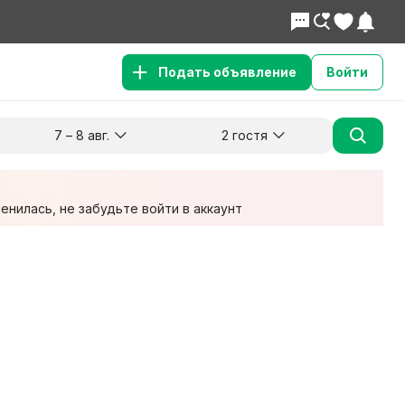
Подать объявление
Войти
7 – 8 авг.
2 гостя
Куда хотите поехать?
Гости
Заезд
Выезд
7 авг.
8 авг.
2 взрослых
нилась, не забудьте войти в аккаунт