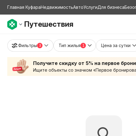
Главная Куфара
Недвижимость
Авто
Услуги
Для бизнеса
Безо
Путешествия
Фильтры
Тип жилья
Цена за сутки
3
1
Получите скидку от 5% на первое брон
Ищите объекты со значком «Первое бронирован