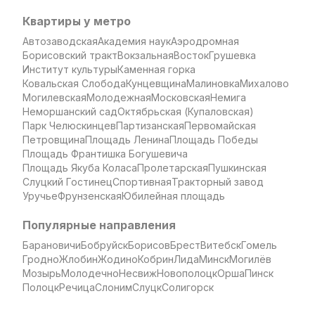
Квартиры у метро
Автозаводская
Академия наук
Аэродромная
Борисовский тракт
Вокзальная
Восток
Грушевка
Институт культуры
Каменная горка
Ковальская Слобода
Кунцевщина
Малиновка
Михалово
Могилевская
Молодежная
Московская
Немига
Неморшанский сад
Октябрьская (Купаловская)
Парк Челюскинцев
Партизанская
Первомайская
Петровщина
Площадь Ленина
Площадь Победы
Площадь Франтишка Богушевича
Площадь Якуба Коласа
Пролетарская
Пушкинская
Слуцкий Гостинец
Спортивная
Тракторный завод
Уручье
Фрунзенская
Юбилейная площадь
Популярные направления
Барановичи
Бобруйск
Борисов
Брест
Витебск
Гомель
Гродно
Жлобин
Жодино
Кобрин
Лида
Минск
Могилёв
Мозырь
Молодечно
Несвиж
Новополоцк
Орша
Пинск
Полоцк
Речица
Слоним
Слуцк
Солигорск