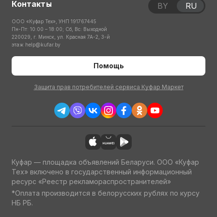
Контакты
BY
RU
ООО «Куфар Тех», УНП 191767445
Пн-Пт: 10:00 – 18:00; Сб, Вс: Выходной
220029, г. Минск, ул. Красная 7А-2, 3-й
этаж
help@kufar.by
Помощь
Защита прав потребителей сервиса Куфар Маркет
Куфар — площадка объявлений Беларуси. ООО «Куфар
Тех» включено в государственный информационный
ресурс «Реестр рекламораспространителей»
*Оплата производится в белорусских рублях по курсу
НБ РБ.