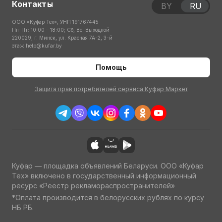
Контакты
BY
RU
ООО «Куфар Тех», УНП 191767445
Пн-Пт: 10:00 – 18:00; Сб, Вс: Выходной
220029, г. Минск, ул. Красная 7А-2, 3-й
этаж
help@kufar.by
Помощь
Защита прав потребителей сервиса Куфар Маркет
Куфар — площадка объявлений Беларуси. ООО «Куфар
Тех» включено в государственный информационный
ресурс «Реестр рекламораспространителей»
*Оплата производится в белорусских рублях по курсу
НБ РБ.