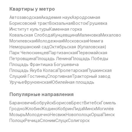
Квартиры у метро
Автозаводская
Академия наук
Аэродромная
Борисовский тракт
Вокзальная
Восток
Грушевка
Институт культуры
Каменная горка
Ковальская Слобода
Кунцевщина
Малиновка
Михалово
Могилевская
Молодежная
Московская
Немига
Неморшанский сад
Октябрьская (Купаловская)
Парк Челюскинцев
Партизанская
Первомайская
Петровщина
Площадь Ленина
Площадь Победы
Площадь Франтишка Богушевича
Площадь Якуба Коласа
Пролетарская
Пушкинская
Слуцкий Гостинец
Спортивная
Тракторный завод
Уручье
Фрунзенская
Юбилейная площадь
Популярные направления
Барановичи
Бобруйск
Борисов
Брест
Витебск
Гомель
Гродно
Жлобин
Жодино
Кобрин
Лида
Минск
Могилёв
Мозырь
Молодечно
Несвиж
Новополоцк
Орша
Пинск
Полоцк
Речица
Слоним
Слуцк
Солигорск