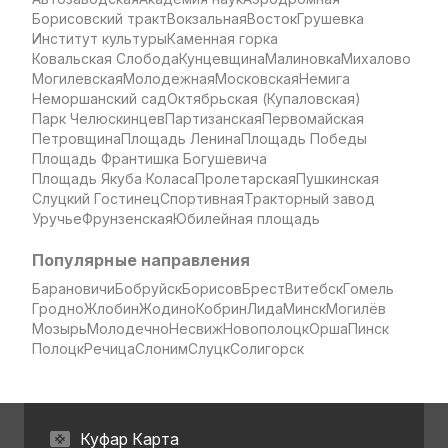
Борисовский тракт
Вокзальная
Восток
Грушевка
Институт культуры
Каменная горка
Ковальская Слобода
Кунцевщина
Малиновка
Михалово
Могилевская
Молодежная
Московская
Немига
Неморшанский сад
Октябрьская (Купаловская)
Парк Челюскинцев
Партизанская
Первомайская
Петровщина
Площадь Ленина
Площадь Победы
Площадь Франтишка Богушевича
Площадь Якуба Коласа
Пролетарская
Пушкинская
Слуцкий Гостинец
Спортивная
Тракторный завод
Уручье
Фрунзенская
Юбилейная площадь
Популярные направления
Барановичи
Бобруйск
Борисов
Брест
Витебск
Гомель
Гродно
Жлобин
Жодино
Кобрин
Лида
Минск
Могилёв
Мозырь
Молодечно
Несвиж
Новополоцк
Орша
Пинск
Полоцк
Речица
Слоним
Слуцк
Солигорск
Куфар Карта