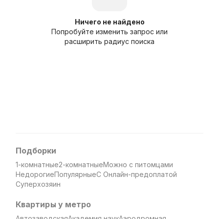
Ничего не найдено
Попробуйте изменить запрос или
расширить радиус поиска
Подборки
1-комнатные
2-комнатные
Можно с питомцами
Недорогие
Популярные
С Онлайн-предоплатой
Суперхозяин
Квартиры у метро
Автозаводская
Академия наук
Аэродромная